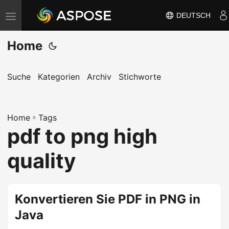
DEUTSCH
N
a
Home
v
i
g
Suche
Kategorien
Archiv
Stichworte
a
t
Home
i
»
Tags
pdf to png high
o
n
quality
u
m
s
Konvertieren Sie PDF in PNG in
c
Java
h