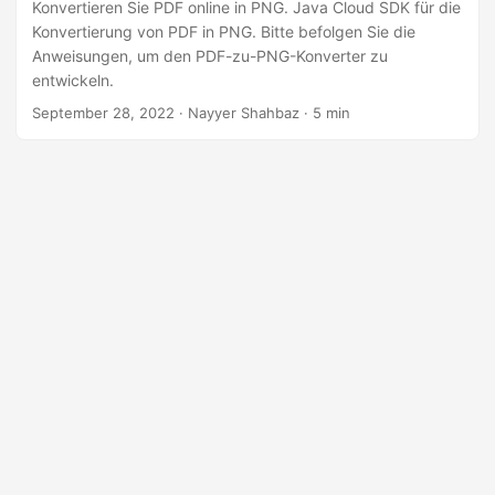
a
Konvertieren Sie PDF online in PNG. Java Cloud SDK für die
Konvertierung von PDF in PNG. Bitte befolgen Sie die
l
Anweisungen, um den PDF-zu-PNG-Konverter zu
t
entwickeln.
e
September 28, 2022
· Nayyer Shahbaz · 5 min
n