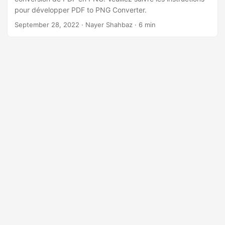
a
pour développer PDF to PNG Converter.
t
September 28, 2022
· Nayer Shahbaz · 6 min
i
o
n