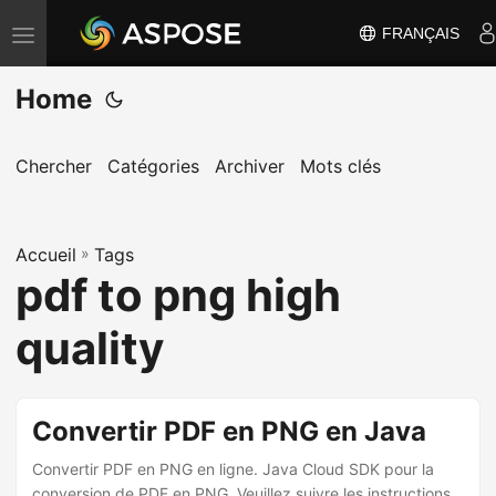
FRANÇAIS
B
a
Home
s
c
u
Chercher
Catégories
Archiver
Mots clés
l
e
Accueil
r
»
Tags
pdf to png high
l
a
quality
n
a
v
Convertir PDF en PNG en Java
i
Convertir PDF en PNG en ligne. Java Cloud SDK pour la
g
conversion de PDF en PNG. Veuillez suivre les instructions