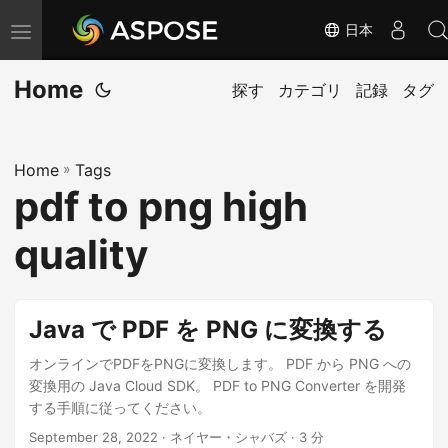
日本
ナ
ビ
Home
ゲ
探す
カテゴリ
記録
タグ
ー
シ
Home
»
Tags
ョ
pdf to png high
ン
の
quality
切
り
替
Java で PDF を PNG に変換する
え
オンラインでPDFをPNGに変換します。 PDF から PNG への
変換用の Java Cloud SDK。 PDF to PNG Converter を開発
する手順に従ってください。
September 28, 2022
· ネイヤー・シャバズ · 3 分