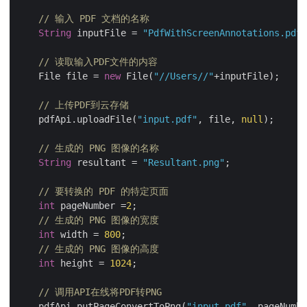
// 输入 PDF 文档的名称
String
 inputFile = 
"PdfWithScreenAnnotations.pdf"
// 读取输入PDF文件的内容
    File file = 
new
 File(
"//Users//"
+inputFile);

// 上传PDF到云存储
    pdfApi.uploadFile(
"input.pdf"
, file, 
null
);

// 生成的 PNG 图像的名称
String
 resultant = 
"Resultant.png"
;

// 要转换的 PDF 的特定页面
int
 pageNumber =
2
;

// 生成的 PNG 图像的宽度
int
 width = 
800
;

// 生成的 PNG 图像的高度
int
 height = 
1024
;

// 调用API在线将PDF转PNG
    pdfApi.putPageConvertToPng(
"input.pdf"
, pageNumbe