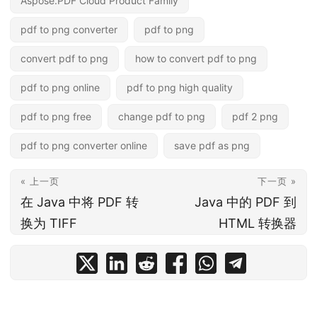
Aspose.PDF Cloud Product Family
pdf to png converter
pdf to png
convert pdf to png
how to convert pdf to png
pdf to png online
pdf to png high quality
pdf to png free
change pdf to png
pdf 2 png
pdf to png converter online
save pdf as png
« 上一页
下一页 »
在 Java 中将 PDF 转
Java 中的 PDF 到
换为 TIFF
HTML 转换器