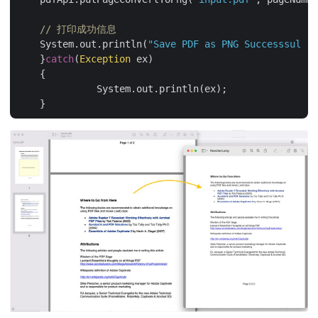
// 打印成功信息
    System.out.println(
"Save PDF as PNG Successsul !"
    }
catch
(
Exception
 ex)

    {

	      System.out.println(ex);
