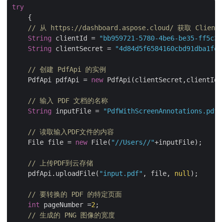
try
    {

// 从 https://dashboard.aspose.cloud/ 获取 Client
String
 clientId = 
"bb959721-5780-4be6-be35-ff5c3a
String
 clientSecret = 
"4d84d5f6584160cbd91dba1fe1
// 创建 PdfApi 的实例
    PdfApi pdfApi = 
new
 PdfApi(clientSecret,clientId)
// 输入 PDF 文档的名称
String
 inputFile = 
"PdfWithScreenAnnotations.pdf"
// 读取输入PDF文件的内容
    File file = 
new
 File(
"//Users//"
+inputFile);

// 上传PDF到云存储
    pdfApi.uploadFile(
"input.pdf"
, file, 
null
);

// 要转换的 PDF 的特定页面
int
 pageNumber =
2
;

// 生成的 PNG 图像的宽度