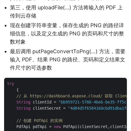
第三，使用 uploadFile(…) 方法将输入的 PDF 上
传到云存储
现在创建字符串变量，保存生成的 PNG 的路径详
细信息，以及定义生成的 PNG 的页码和尺寸的整
数对象
最后调用 putPageConvertToPng(…) 方法，需要
输入 PDF、结果 PNG 的路径、页码和定义结果文
件尺寸的可选参数
try
    {

// 从 https://dashboard.aspose.cloud/ 获取 Client
String
 clientId = 
"bb959721-5780-4be6-be35-ff5c3a
String
 clientSecret = 
"4d84d5f6584160cbd91dba1fe1
// 创建 PdfApi 的实例
    PdfApi pdfApi = 
new
 PdfApi(clientSecret,clientId)