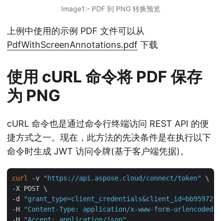
Image1:- PDF 到 PNG 转换预览
上例中使用的示例 PDF 文件可以从
PdfWithScreenAnnotations.pdf
下载
使用 cURL 命令将 PDF 保存
为 PNG
cURL 命令也是通过命令行终端访问 REST API 的便
捷方式之一。现在，此方法的先决条件是在执行以下
命令时生成 JWT 访问令牌(基于客户端凭据)。
curl
 -v 
"https://api.aspose.cloud/connect/token"
 \

-X POST \

-d 
"grant_type=client_credentials&client_id=bb959721-
-H 
"Content-Type: application/x-www-form-urlencoded"
 
-H 
"Accept: application/json"