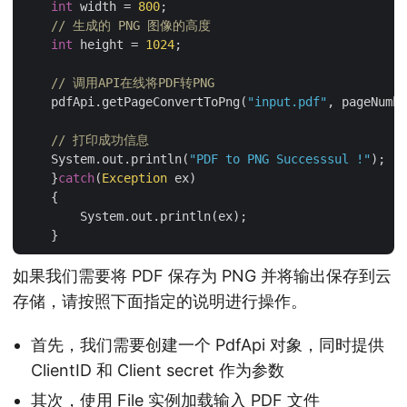
int
 width = 
800
;

// 生成的 PNG 图像的高度
int
 height = 
1024
;

// 调用API在线将PDF转PNG
    pdfApi.getPageConvertToPng(
"input.pdf"
, pageNumbe
// 打印成功信息
    System.out.println(
"PDF to PNG Successsul !"
);

    }
catch
(
Exception
 ex)

    {

	System.out.println(ex);

如果我们需要将 PDF 保存为 PNG 并将输出保存到云
存储，请按照下面指定的说明进行操作。
首先，我们需要创建一个 PdfApi 对象，同时提供
ClientID 和 Client secret 作为参数
其次，使用 File 实例加载输入 PDF 文件