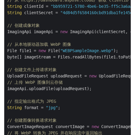
// 从 https://dashboard.aspose.cloud/ 获取 ClientID 和
String
 clientId = 
"bb959721-5780-4be6-be35-ff5c3a6aa4
String
 clientSecret = 
"4d84d5f6584160cbd91dba1fe145db
// 创建成像对象
ImagingApi imageApi = 
new
 ImagingApi(clientSecret, cl
// 从本地驱动器加载 WebP 图像
File file1 = 
new
 File(
"WEBPSampleImage.webp"
);

byte[] imageStream = Files.readAllBytes(file1.toPath(
// 创建文件上传请求对象
UploadFileRequest uploadRequest = 
new
 UploadFileReque
// 上传 WebP 图像到云存储
imageApi.uploadFile(uploadRequest);

// 指定输出格式为 JPEG
String
 format = 
"jpg"
;

// 创建图像转换请求对象
ConvertImageRequest convertImage = 
new
 ConvertImageRe
// 将 WebP 转换为 JPEG 并在响应流中返回输出