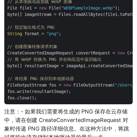
// 从本地驱动器加载 WebP 图像
File file1 = 
new
 File(
"WEBPSampleImage.webp"
);

byte[] imageStream = Files.readAllBytes(file1.toPath(
// 指定输出格式为 PNG
String
 format = 
"png"
;

// 创建图像转换请求对象
CreateConvertedImageRequest convertRequest = 
new
 Crea
// 将 WebP 转换为 PNG 并在响应流中返回输出
byte[] resultantImage = imageApi.createConvertedImage
// 将结果 PNG 保存到本地驱动器
FileOutputStream fos = 
new
 FileOutputStream(
"/Users/n
fos.write(resultantImage);

注意：- 如果我们需要将生成的 PNG 保存在云存储
中，请在创建 CreateConvertedImageRequest 对
象时传递 PNG 路径详细信息。在这种方法中，将跳