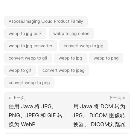
Aspose.Imaging Cloud Product Family
webp to jpg bulk
webp to jpg online
webp to jpg converter
convert webp to jpg
convert webp to gif
webp to jpg
webp to png
webp to gif
convert webp to jpeg
convert webp to png
« 上一页
下一页 »
使用 Java 将 JPG、
用 Java 将 DCM 转为
PNG、JPEG 和 GIF 转
JPG。 DICOM 图像转
换为 WebP
换器。 DICOM浏览器