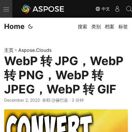
中文
切
换
Home
导
搜索
类别
档案
标签
航
主页
»
Aspose.Clouds
WebP 转 JPG，WebP
转 PNG，WebP 转
JPEG，WebP 转 GIF
December 2, 2022
· 奈耶·沙赫巴兹 · 3 分钟