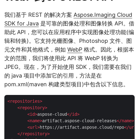
我们基于 REST 的解决方案
Aspose.Imaging Cloud
SDK for Java
是可靠的图像处理和图像转换 API。借
助此 API，您可以在应用程序中实现图像处理功能(编
辑和转换)。它支持光栅图像、Photoshop 文件、图
元文件和其他格式，例如
WebP
格式。因此，根据本
文的范围，我们将使用此 API 将 WebP 转换为
JPEG。现在，为了开始使用 SDK，我们需要在我们
的 java 项目中添加它的引用，方法是在
pom.xml(maven 构建类型项目)中包含以下信息。
<
repositories
>
<
repository
>
<
id
>
aspose-cloud
</
id
>
<
name
>
artifact.aspose-cloud-releases
</
name
>
<
url
>
https://artifact.aspose.cloud/repo
</
url
>
</
repository
>