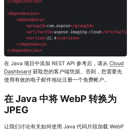
</
repositories
>
<
dependencies
>
<
dependency
>
<
groupId
>
com.aspose
</
groupId
>
<
artifactId
>
aspose-imaging-cloud
</
artifactId
>
<
version
>
22.4
</
version
>
</
dependency
>
</
dependencies
>
在 Java 项目中添加 REST API 参考后，请从
Cloud
Dashboard
获取您的客户端凭据。否则，您需要先
使用有效的电子邮件地址注册一个免费帐户。
在 Java 中将 WebP 转换为
JPEG
让我们讨论有关如何使用 Java 代码片段加载 WebP