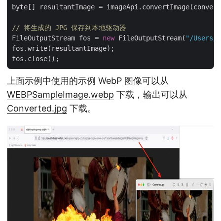
byte[] resultantImage = imageApi.convertImage(convert
// 将生成的 JPG 保存到本地驱动器
FileOutputStream fos = 
new
 FileOutputStream(
"/Users/n
fos.write(resultantImage);

上面示例中使用的示例 WebP 图像可以从
WEBPSampleImage.webp
下载，输出可以从
Converted.jpg
下载。