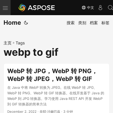
中文
切
换
Home
导
搜索
类别
档案
标签
航
主页
»
Tags
webp to gif
WebP 转 JPG，WebP 转 PNG，
WebP 转 JPEG，WebP 转 GIF
在 Java 中将 WebP 转换为 JPEG。在线 WebP 转 JPG、
WebP 转 PNG、WebP 转 GIF 转换器。在线开发基于 Java 的
WebP 到 JPG 转换器。学习使用 Java REST API 开发 WebP
到 GIF 转换器的简单方法
December 2, 2022
· 奈耶·沙赫巴兹 · 3 分钟