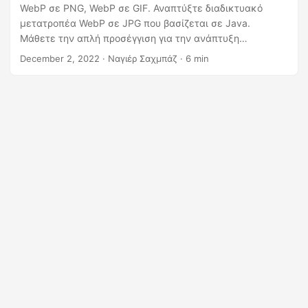
η
WebP σε PNG, WebP σε GIF. Αναπτύξτε διαδικτυακό
ς
μετατροπέα WebP σε JPG που βασίζεται σε Java.
Μάθετε την απλή προσέγγιση για την ανάπτυξη
μετατροπέα WebP σε GIF χρησιμοποιώντας Java REST
December 2, 2022
· Ναγιέρ Σαχμπάζ · 6 min
API