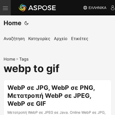
ΕΛΛΗΝΙΚΆ
Ε
ν
Home
α
λ
λ
Αναζήτηση
Κατηγορίες
Αρχείο
Ετικέτες
α
γ
Home
ή
»
Tags
webp to gif
π
λ
ο
WebP σε JPG, WebP σε PNG,
ή
Μετατροπή WebP σε JPEG,
γ
η
WebP σε GIF
σ
Μετατροπή WebP σε JPEG σε Java. Online WebP σε JPG,