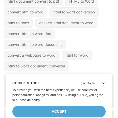
html document convert to pdf
HTML to Word
convert html to word
html to word conversion
html to docx
convert html document to word
convert html to word doc
convert html to word document
convert a webpage to word
html for word
html to word document converter
« 上一篇
下一篇 »
COOKIE NOTICE
使用 .NET REST API
使用 .NET REST API
To provide you with the best experience, we use cookies for
輕鬆將 Word 轉換為
輕鬆將 JPG 轉換為
personalization, analytics, and ads. By using our site, you agree
to
our cookie policy
.
TIFF
Word 文檔
ACCEPT