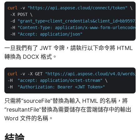
curl
 -v 
"https://api.aspose.cloud/connect/token"
 \

 -X POST \

 -d 
"grant_type=client_credentials&client_id=bb959721
 -H 
"Content-Type: application/x-www-form-urlencoded"
 -H 
"Accept: application/json"
一旦我們有了 JWT 令牌，請執行以下命令將 HTML
轉換為 DOCX 格式。
curl
 -v -X GET 
"https://api.aspose.cloud/v4.0/words/{
-H  
"accept: application/octet-stream"
 \

-H  
"Authorization: Bearer <JWT Token>"
只需將“sourceFile”替換為輸入 HTML 的名稱，將
“resultantFile”替換為需要儲存在雲端儲存中的輸出
Word 文件的名稱。
結論