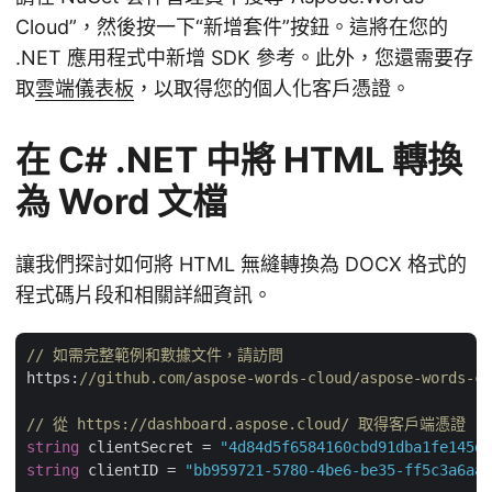
Cloud”，然後按一下“新增套件”按鈕。這將在您的
.NET 應用程式中新增 SDK 參考。此外，您還需要存
取
雲端儀表板
，以取得您的個人化客戶憑證。
在 C# .NET 中將 HTML 轉換
為 Word 文檔
讓我們探討如何將 HTML 無縫轉換為 DOCX 格式的
程式碼片段和相關詳細資訊。
// 如需完整範例和數據文件，請訪問 
https:
//github.com/aspose-words-cloud/aspose-words-cl
// 從 https://dashboard.aspose.cloud/ 取得客戶端憑證
string
 clientSecret = 
"4d84d5f6584160cbd91dba1fe145db
string
 clientID = 
"bb959721-5780-4be6-be35-ff5c3a6aa4