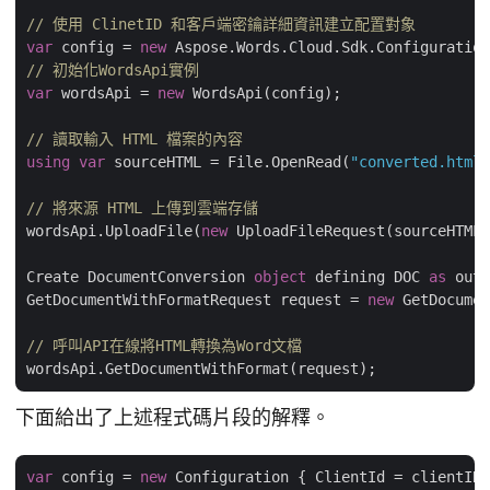
// 使用 ClinetID 和客戶端密鑰詳細資訊建立配置對象
var
 config = 
new
// 初始化WordsApi實例
var
 wordsApi = 
new
 WordsApi(config);

// 讀取輸入 HTML 檔案的內容
using
var
 sourceHTML = File.OpenRead(
"converted.html"
// 將來源 HTML 上傳到雲端存儲
wordsApi.UploadFile(
new
 UploadFileRequest(sourceHTML,
Create DocumentConversion 
object
 defining DOC 
as
 outp
GetDocumentWithFormatRequest request = 
new
 GetDocumen
// 呼叫API在線將HTML轉換為Word文檔
下面給出了上述程式碼片段的解釋。
var
 config = 
new
 Configuration { ClientId = clientID,