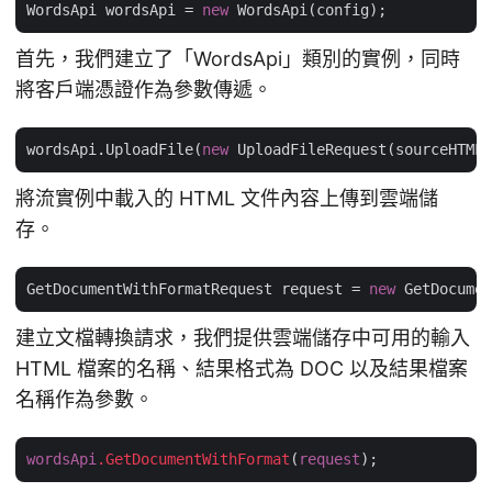
WordsApi wordsApi = 
new
首先，我們建立了「WordsApi」類別的實例，同時
將客戶端憑證作為參數傳遞。
wordsApi.UploadFile(
new
 UploadFileRequest(sourceHTML,
將流實例中載入的 HTML 文件內容上傳到雲端儲
存。
GetDocumentWithFormatRequest request = 
new
 GetDocumen
建立文檔轉換請求，我們提供雲端儲存中可用的輸入
HTML 檔案的名稱、結果格式為 DOC 以及結果檔案
名稱作為參數。
wordsApi
.GetDocumentWithFormat
(
request