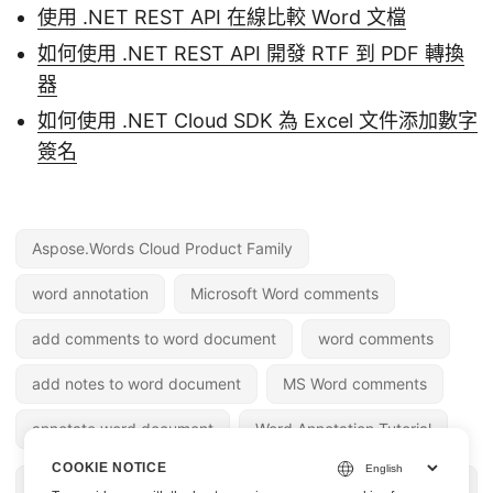
使用 .NET REST API 在線比較 Word 文檔
如何使用 .NET REST API 開發 RTF 到 PDF 轉換
器
如何使用 .NET Cloud SDK 為 Excel 文件添加數字
簽名
Aspose.Words Cloud Product Family
word annotation
Microsoft Word comments
add comments to word document
word comments
add notes to word document
MS Word comments
annotate word document
Word Annotation Tutorial
COOKIE NOTICE
« 上一篇
下一篇 »