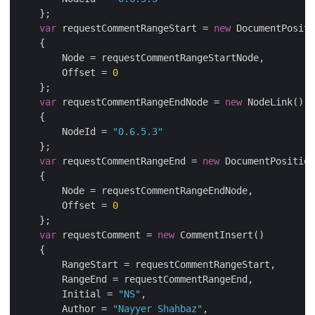
    };

var
 requestCommentRangeStart = 
new
 DocumentPositi
    {

        Node = requestCommentRangeStartNode,

        Offset = 
0
    };

var
 requestCommentRangeEndNode = 
new
 NodeLink()

    {

        NodeId = 
"0.6.5.3"
    };

var
 requestCommentRangeEnd = 
new
 DocumentPosition
    {

        Node = requestCommentRangeEndNode,

        Offset = 
0
    };

var
 requestComment = 
new
 CommentInsert()

    {

        RangeStart = requestCommentRangeStart,

        RangeEnd = requestCommentRangeEnd,

        Initial = 
"NS"
,

        Author = 
"Nayyer Shahbaz"
,
