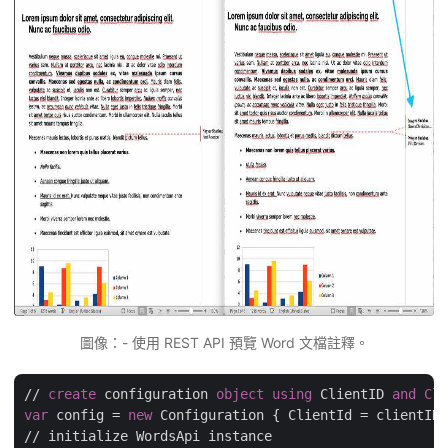
圖像：- 使用 REST API 預覽 Word 文檔註釋。
// 
create
 configuration 
object
using
 ClientID 
and
Cli
var
 config = 
new
 Configuration { ClientId = clientID,
// initialize WordsApi instance
