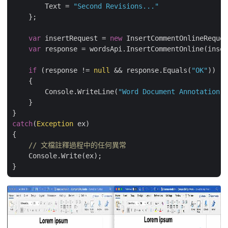
        Text = 
"Second Revisions..."
    };

var
 insertRequest = 
new
 InsertCommentOnlineReques
var
 response = wordsApi.InsertCommentOnline(inser
if
 (response != 
null
 && response.Equals(
"OK"
))

    {

        Console.WriteLine(
"Word Document Annotation a
    }

catch
(
Exception
 ex)

{

// 文檔註釋過程中的任何異常
    Console.Write(ex);
