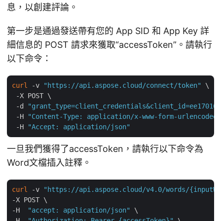
息，以創建評論。
第一步是通過發送帶有您的 App SID 和 App Key 詳
細信息的 POST 請求來獲取“accessToken”。請執行
以下命令：
curl
 -v 
"https://api.aspose.cloud/connect/token"
 \

 -X POST \

 -d 
"grant_type=client_credentials&client_id=ee170169
 -H 
"Content-Type: application/x-www-form-urlencoded"
 -H 
"Accept: application/json"
一旦我們獲得了accessToken，請執行以下命令為
Word文檔插入註釋。
curl
 -v 
"https://api.aspose.cloud/v4.0/words/{inputWo
-X POST \

-H  
"accept: application/json"
 \

-H  
"Authorization: Bearer {accessToken}"
 \
