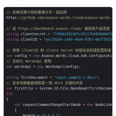
// 如需完整示例和數據文件，請訪問 
https:
//github.com/aspose-words-cloud/aspose-words-cl
// 從 https://dashboard.aspose.cloud/ 獲取客戶端憑證
string
 clientSecret = 
"7f098199230fc5f2175d494d48f207
string
 clientID = 
"ee170169-ca49-49a4-87b7-0e2ff815ea
// 使用 ClinetID 和 Client Secret 詳細信息創建配置對象
var
 config = 
new
// 初始化 WordsApi 實例
var
 wordsApi = 
new
 WordsApi(config);

string
 firstDocument = 
"input-sample-1.docx"
// 從本地驅動器讀取第一個 Word 文檔的內容
var
try
{

var
 requestCommentRangeStartNode = 
new
 NodeLink()

    {

        NodeId = 
"0.6.5.3"