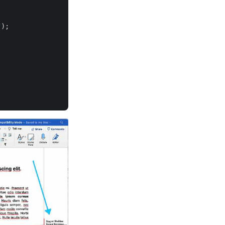
"
);
