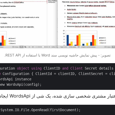
تصویر: - پیش نمایش حاشیه نویسی سند Word با استفاده از REST API.
guration 
object
using
 ClientID 
and
Client
w
 Configuration { ClientId = clientID, ClientSecret = cli
rdsApi instance

ر مشتری شخصی سازی شده، یک شی از WordsApi ایجاد کنید.