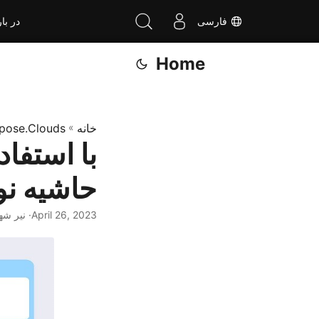
فارسی
در بار
Home
خانه
»
pose.Clouds
حاشیه نویسی ر
April 26, 2023
· نیر شهباز ·