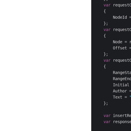
var
 request
    {

        NodeId 
    };

var
 request
    {

        Node = r
        Offset 
    };

var
 request
    {

        RangeSta
        RangeEnd
        Initial
        Author 
        Text = 
    };

var
 insertR
var
 respons