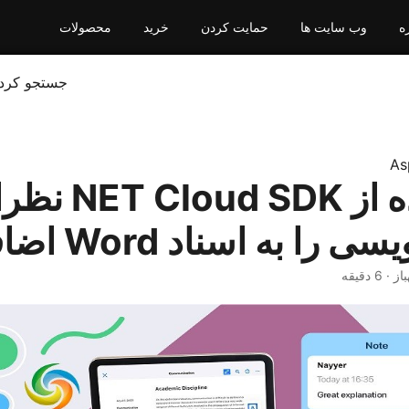
ه
وب سایت ها
حمایت کردن
خرید
محصولات
جستجو کرد
As
با استفاده از  SDK
ا به اسناد Word اضافه کنید
 6 دقیقه