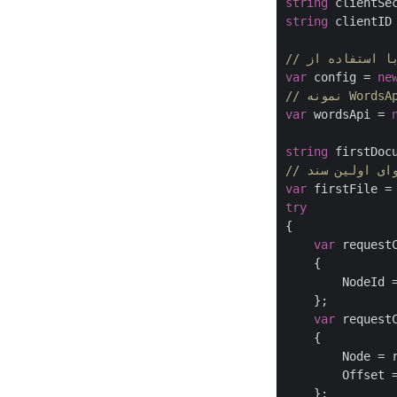
string
 clientSe
string
 clientID
var
 config = 
ne
var
 wordsApi = 
string
 firstDoc
var
try
{

var
 request
    {

        NodeId 
    };

var
 request
    {

        Node = r
        Offset 
    };
