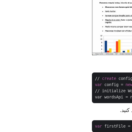
// 
create
 confi
var
 config = 
ne
// initialize Wo
var