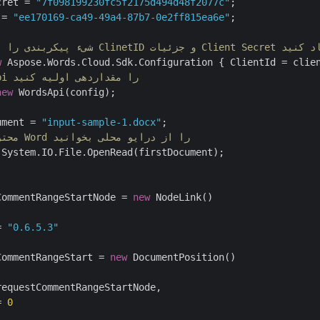
cret = 
"7f098199230fc5f2175d494d48f2077c"
 = 
"ee170169-ca49-49a4-87b7-0e2ff815ea6e"
;

فاده از ClinetID و جزئیات Client Secret ایجاد کنید
w
// نمونه WordsApi را مقداردهی اولیه کنید
new
 WordsApi(config);

ument = 
"input-sample-1.docx"
// محتوای اولین سند Word را از درایو محلی بخوانید
CommentRangeStartNode = 
new
 NodeLink()

= 
"0.6.5.3"
CommentRangeStart = 
new
 DocumentPosition()

equestCommentRangeStartNode,

= 
0