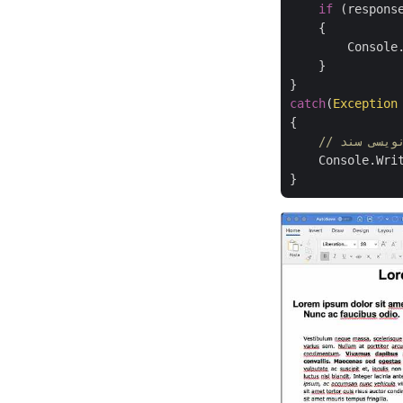
if
 (respons
    {

        Console
    }

catch
(
Exception
{

نویسی سند
    Console.Writ