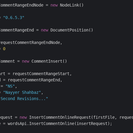
CommentRangeEndNode = 
new
 NodeLink()

= 
"0.6.5.3"
CommentRangeEnd = 
new
 DocumentPosition()

equestCommentRangeEndNode,

= 
0
Comment = 
new
 CommentInsert()

rt = requestCommentRangeStart,

 = requestCommentRangeEnd,

 = 
"NS"
,

= 
"Nayyer Shahbaz"
,

"Second Revisions..."
equest = 
new
 InsertCommentOnlineRequest(firstFile, reque
e = wordsApi.InsertCommentOnline(insertRequest);
