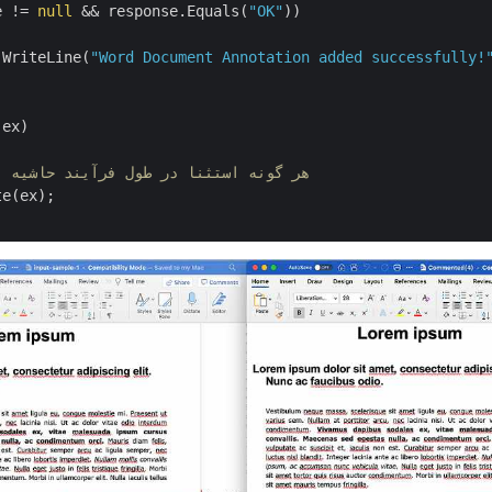
e != 
null
 && response.Equals(
"OK"
))

.WriteLine(
"Word Document Annotation added successfully!
 ex)

// هر گونه استثنا در طول فرآیند حاشیه 
e(ex);
