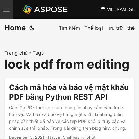
VIETNAMESE
C
h
Home
u
Tìm kiếm
Thể loại
lưu trữ
thẻ
y
ể
Trang chủ
»
Tags
n
lock pdf from editing
đ
ổ
i
Cách mã hóa và bảo vệ mật khẩu
đ
PDF bằng Python REST API
i
ề
Các tệp PDF thường chứa thông tin nhạy cảm cần được
u
bảo vệ. Mã hóa và bảo vệ bằng mật khẩu là những biện
pháp cần thiết để bảo vệ các tệp PDF khỏi bị truy cập và
h
chỉnh sửa trái phép. Trong bài đăng trên blog này, chúng
ư
tôi sẽ hướng dẫn bạn quy trình mã hóa và bảo vệ mật khẩu
December 5, 2021
· Nayyer Shahbaz · 7 phút