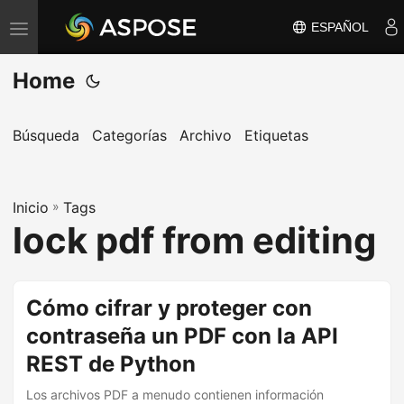
ESPAÑOL
A
l
Home
t
e
r
Búsqueda
Categorías
Archivo
Etiquetas
n
a
Inicio
r
»
Tags
lock pdf from editing
n
a
v
Cómo cifrar y proteger con
e
contraseña un PDF con la API
g
a
REST de Python
c
Los archivos PDF a menudo contienen información