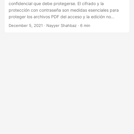
i
confidencial que debe protegerse. El cifrado y la
ó
protección con contraseña son medidas esenciales para
proteger los archivos PDF del acceso y la edición no
n
autorizados. En esta publicación de blog, lo guiaremos a
December 5, 2021
· Nayyer Shahbaz · 6 min
través del proceso de encriptación y protección con
contraseña de archivos PDF utilizando la API REST de
Python. Aprenderá cómo agregar una contraseña, bloquear
el archivo PDF y evitar que se edite para garantizar que
sus documentos estén seguros y protegidos. Siga nuestras
instrucciones paso a paso y proteja sus archivos PDF hoy.