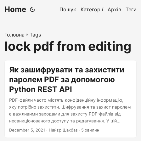
Home
Пошук
Категорії
Архів
Теги
Головна
»
Tags
lock pdf from editing
Як зашифрувати та захистити
паролем PDF за допомогою
Python REST API
PDF-файли часто містять конфіденційну інформацію,
яку потрібно захистити. Шифрування та захист паролем
є важливими заходами для захисту PDF-файлів від
несанкціонованого доступу та редагування. У цій
публікації блогу ми проведемо вас через процес
December 5, 2021
· Найєр Шахбаз · 5 хвилин
шифрування та захисту PDF-файлів паролем за