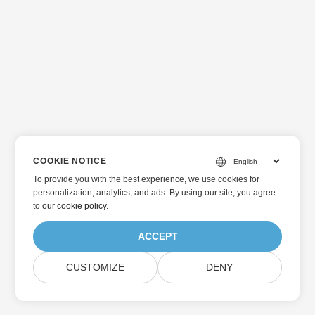
допомогою Python REST API. Ви дізнаєтеся, як додати
пароль, заблокувати PDF-файл і захистити його від
редагування, щоб ваші документи були безпечними.
Дотримуйтеся наших покрокових інструкцій і захистіть
свої PDF-файли вже сьогодні.
COOKIE NOTICE
To provide you with the best experience, we use cookies for
personalization, analytics, and ads. By using our site, you agree
to
our cookie policy
.
ACCEPT
CUSTOMIZE
DENY