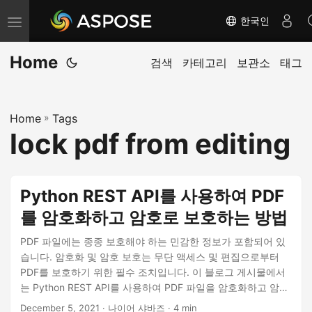
한국인
내
비
Home
게
검색
카테고리
보관소
태그
이
션
Home
»
Tags
전
lock pdf from editing
환
Python REST API를 사용하여 PDF
를 암호화하고 암호로 보호하는 방법
PDF 파일에는 종종 보호해야 하는 민감한 정보가 포함되어 있
습니다. 암호화 및 암호 보호는 무단 액세스 및 편집으로부터
PDF를 보호하기 위한 필수 조치입니다. 이 블로그 게시물에서
는 Python REST API를 사용하여 PDF 파일을 암호화하고 암호
로 보호하는 과정을 안내합니다. 암호를 추가하고, PDF 파일을
December 5, 2021
· 나이어 샤바즈 · 4 min