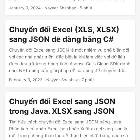
ớ
hợp lý hóa quy trình xử lý dữ liệu và nâng cao trình độ lập
January 9, 2024
· Nayyer Shahbaz · 5 phút
n
trình của họ.
g
Chuyển đổi Excel (XLS, XLSX)
sang JSON dễ dàng bằng C#
Chuyển đổi Excel sang JSON là một nhiệm vụ phổ biến đối
với các nhà phát triển, đặc biệt là khi làm việc với dữ liệu
được lưu trữ trong bảng tính. Aspose.Cells Cloud SDK dành
cho .NET cung cấp giải pháp dễ sử dụng để chuyển đổi
bảng tính Excel sang định dạng JSON. Với API dựa trên
February 3, 2023
· Nayyer Shahbaz · 7 phút
đám mây này, các nhà phát triển có thể tận hưởng khả
năng tích hợp liền mạch, các tính năng nâng cao và tốc độ
chuyển đổi nhanh, tất cả từ bên trong các ứng dụng .NET
Chuyển đổi Excel sang JSON
của họ. Cho dù bạn cần chuyển đổi một bảng tính hay
trong Java. XLSX sang JSON
nhiều bảng tính cùng một lúc, Aspose.Cells Cloud SDK cho
.NET cung cấp một giải pháp đáng tin cậy và hiệu quả cho
Tìm hiểu cách chuyển đổi Excel sang JSON bằng Java.
tất cả các nhu cầu chuyển đổi Excel sang JSON của bạn.
Phân tích cú pháp Excel json hoặc Xuất excel sang json là
một trong những thao tác dễ thực hiện nhất bằng cách sử