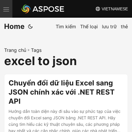
VIETNAMESE
C
h
Home
u
Tìm kiếm
Thể loại
lưu trữ
thẻ
y
ể
Trang chủ
»
Tags
n
excel to json
đ
ổ
i
Chuyển đổi dữ liệu Excel sang
đ
JSON chính xác với .NET REST
i
API
ề
u
Hướng dẫn toàn diện này đi sâu vào sự phức tạp của việc
h
chuyển đổi Excel sang JSON bằng .NET REST API. Hãy
cùng tìm hiểu các kỹ thuật chuyên sâu, các phương pháp
ư
hay nhất và các cân nhắc chính, giúp các nhà phát triển