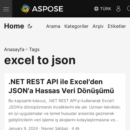
TÜRK
G
e
Home
z
Arama
Kategoriler
Arşiv
Etiketler
i
n
Anasayfa
»
Tags
m
excel to json
e
y
i
.NET REST API ile Excel'den
D
JSON'a Hassas Veri Dönüşümü
e
ğ
Bu kapsamlı kılavuz, .NET REST API’yi kullanarak Excel’i
i
JSON’a dönüştürmenin inceliklerini ele alır. Uzman teknikler,
en iyi uygulamalar ve temel hususlar arasında gezinerek
ş
geliştiricilerin veri işleme iş akışlarını kolaylaştırmasına ve
t
kodlama yeterliliklerini artırmasına yardımcı olalım.
January 9, 2024
· Nayyer Şahbaz · 4 dk