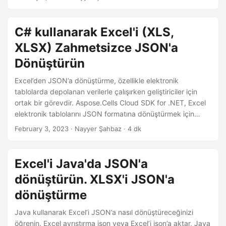
i
r
C# kullanarak Excel'i (XLS,
XLSX) Zahmetsizce JSON'a
Dönüştürün
Excel’den JSON’a dönüştürme, özellikle elektronik
tablolarda depolanan verilerle çalışırken geliştiriciler için
ortak bir görevdir. Aspose.Cells Cloud SDK for .NET, Excel
elektronik tablolarını JSON formatına dönüştürmek için
kullanımı kolay bir çözüm sunar. Bu bulut tabanlı API ile
February 3, 2023
· Nayyer Şahbaz · 4 dk
geliştiriciler, tamamı kendi .NET uygulamalarından sorunsuz
entegrasyon, gelişmiş özellikler ve yüksek dönüştürme
hızlarının keyfini çıkarabilir. Aspose.Cells Cloud SDK for
Excel'i Java'da JSON'a
.NET, ister tek bir elektronik tabloyu ister birden çok
dönüştürün. XLSX'i JSON'a
elektronik tabloyu aynı anda dönüştürmeniz gereksin, tüm
Excel’den JSON’a dönüştürme ihtiyaçlarınız için güvenilir ve
dönüştürme
verimli bir çözüm sunar.
Java kullanarak Excel’i JSON’a nasıl dönüştüreceğinizi
öğrenin. Excel ayrıştırma json veya Excel’i json’a aktar, Java