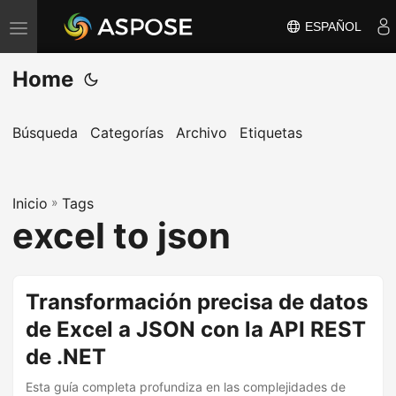
ESPAÑOL
A
l
Home
t
e
r
Búsqueda
Categorías
Archivo
Etiquetas
n
a
Inicio
r
»
Tags
excel to json
n
a
v
Transformación precisa de datos
e
de Excel a JSON con la API REST
g
a
de .NET
c
Esta guía completa profundiza en las complejidades de