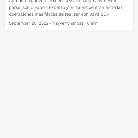
Aprenda a convertir Excel a JSON usando Java. Excel
confiable y eficiente para todas sus necesidades de
parse json o Export excel to json se encuentran entre las
conversión de Excel a JSON.
operaciones más fáciles de realizar con Java SDK.
September 20, 2022
· Nayyer Shahbaz · 6 min