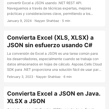
i
convertir Excel a JSON usando .NET REST API.
ó
Naveguemos a través de técnicas expertas, mejores
prácticas y consideraciones clave, permitiendo a los
n
desarrolladores optimizar sus flujos de trabajo de
January 9, 2024
· Nayyer Shahbaz · 5 min
procesamiento de datos y mejorar su competencia en
codificación.
Convierta Excel (XLS, XLSX) a
JSON sin esfuerzo usando C#
La conversión de Excel a JSON es una tarea común para
los desarrolladores, especialmente cuando se trabaja con
datos almacenados en hojas de cálculo. Aspose.Cells Cloud
SDK para .NET proporciona una solución fácil de usar para
convertir hojas de cálculo de Excel al formato JSON. Con
February 3, 2023
· Nayyer Shahbaz · 6 min
esta API basada en la nube, los desarrolladores pueden
disfrutar de una integración perfecta, funciones avanzadas
y velocidades de conversión rápidas, todo desde sus
Convierta Excel a JSON en Java.
aplicaciones .NET. Ya sea que necesite convertir una sola
XLSX a JSON
hoja de cálculo o varias hojas de cálculo a la vez,
Aspose.Cells Cloud SDK for .NET proporciona una solución