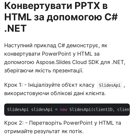
Конвертувати PPTX в
HTML за допомогою C#
.NET
Наступний приклад C# демонструє, як
конвертувати PowerPoint у HTML за
допомогою Aspose.Slides Cloud SDK для .NET,
зберігаючи якість презентації.
Крок 1: - Ініціалізуйте об’єкт класу
,
SlidesApi
використовуючи облікові дані клієнта.
SlidesApi slidesApi = 
new
Крок 2: - Перетворіть PowerPoint у HTML та
отримайте результат як потік.