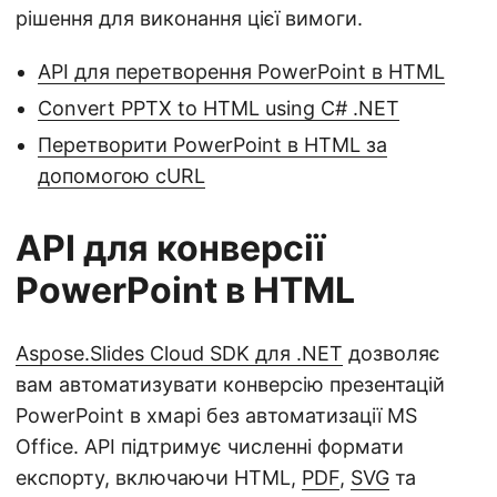
рішення для виконання цієї вимоги.
API для перетворення PowerPoint в HTML
Convert PPTX to HTML using C# .NET
Перетворити PowerPoint в HTML за
допомогою cURL
API для конверсії
PowerPoint в HTML
Aspose.Slides Cloud SDK для .NET
дозволяє
вам автоматизувати конверсію презентацій
PowerPoint в хмарі без автоматизації MS
Office. API підтримує численні формати
експорту, включаючи HTML,
PDF
,
SVG
та