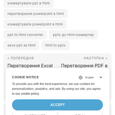
конвертувати ppt в html
перетворення powerpoint в html
конвертувати powerpoint в html
ppt to html converter
pptx до html конвертер
save ppt as html
html to pptx
« ПОПЕРЕДНЯ
НАСТУПНА »
Перетворення Excel
Перетворення PDF в
у CSV за допомогою
текст на C# | Витяг
COOKIE NOTICE
.NET REST API |
тексту з PDF за
To provide you with the best experience, we use cookies for
Конверсія файлів,
допомогою .NET
personalization, analytics, and ads. By using our site, you agree
to
our cookie policy
.
розділених комами
REST API
ACCEPT