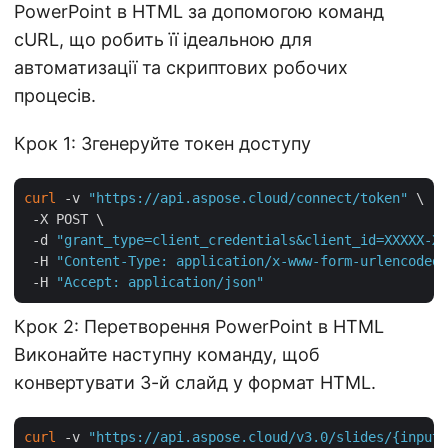
PowerPoint в HTML за допомогою команд
cURL, що робить її ідеальною для
автоматизації та скриптових робочих
процесів.
Крок 1: Згенеруйте токен доступу
curl
 -v 
"https://api.aspose.cloud/connect/token"
 \

 -X POST \

 -d 
"grant_type=client_credentials&client_id=XXXXX-XX
 -H 
"Content-Type: application/x-www-form-urlencoded"
 -H 
"Accept: application/json"
Крок 2: Перетворення PowerPoint в HTML
Виконайте наступну команду, щоб
конвертувати 3-й слайд у формат HTML.
curl
 -v 
"https://api.aspose.cloud/v3.0/slides/{inputP