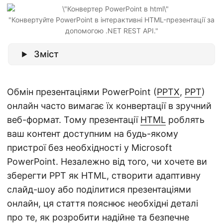
"Конвертуйте PowerPoint в інтерактивні HTML-презентації за
допомогою .NET REST API."
Зміст
Обмін презентаціями PowerPoint (
PPTX
,
PPT
)
онлайн часто вимагає їх конвертації в зручний
веб-формат. Тому презентації
HTML
роблять
ваш контент доступним на будь-якому
пристрої без необхідності у Microsoft
PowerPoint. Незалежно від того, чи хочете ви
зберегти PPT як HTML, створити адаптивну
слайд-шоу або поділитися презентаціями
онлайн, ця стаття пояснює необхідні деталі
про те, як розробити надійне та безпечне