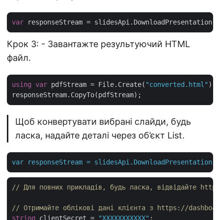
var
 responseStream = slidesApi.DownloadPresentation(
"
Крок 3: - Завантажте результуючий HTML
файл.
using
var
 pdfStream = File.Create(
"converted.html"
);

Щоб конвертувати вибрані слайди, будь
ласка, надайте деталі через об’єкт List.
var
responseStream
=
slidesApi.DownloadPresentation("
// Для повних прикладів, будь ласка, відвідайте https
// Отримайте облікові дані клієнта з https://dashboar
string
 clientSecret = 
"XXXXXXXXXXX"