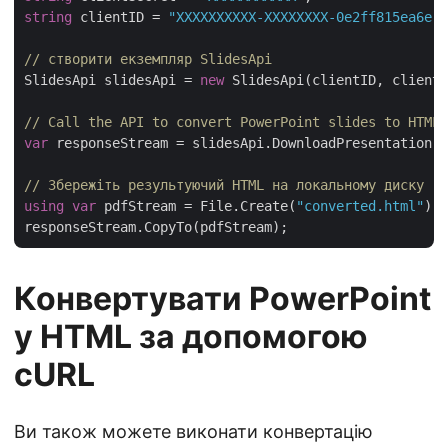
string
 clientID = 
"XXXXXXXXXX-XXXXXXXX-0e2ff815ea6e"
;

// створити екземпляр SlidesApi
SlidesApi slidesApi = 
new
 SlidesApi(clientID, clientS
// Call the API to convert PowerPoint slides to HTML 
var
 responseStream = slidesApi.DownloadPresentation(
"
// Збережіть результуючий HTML на локальному диску
using
var
 pdfStream = File.Create(
"converted.html"
);

Конвертувати PowerPoint
у HTML за допомогою
cURL
Ви також можете виконати конвертацію