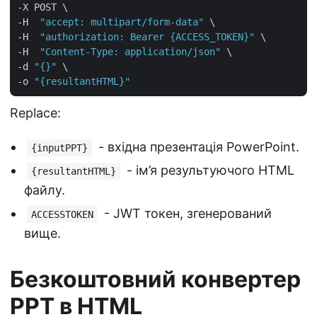
-X POST \

-H  
"accept: multipart/form-data"
 \

-H  
"authorization: Bearer {ACCESS_TOKEN}"
 \

-H  
"Content-Type: application/json"
 \

-d 
"{}"
 \

-o 
"{resultantHTML}"
Replace:
- вхідна презентація PowerPoint.
{inputPPT}
- ім’я результуючого HTML
{resultantHTML}
файлу.
- JWT токен, згенерований
ACCESSTOKEN
вище.
Безкоштовний конвертер
PPT в HTML