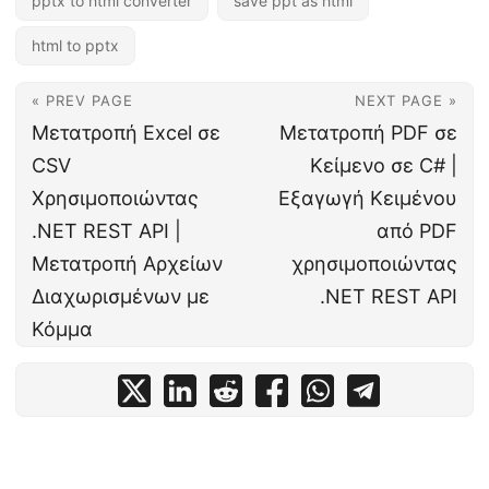
pptx to html converter
save ppt as html
html to pptx
« PREV PAGE
NEXT PAGE »
Μετατροπή Excel σε
Μετατροπή PDF σε
CSV
Κείμενο σε C# |
Χρησιμοποιώντας
Εξαγωγή Κειμένου
.NET REST API |
από PDF
Μετατροπή Αρχείων
χρησιμοποιώντας
Διαχωρισμένων με
.NET REST API
Κόμμα