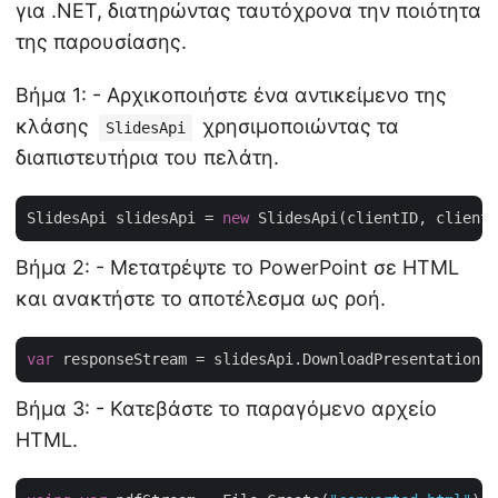
για .NET, διατηρώντας ταυτόχρονα την ποιότητα
της παρουσίασης.
Βήμα 1: - Αρχικοποιήστε ένα αντικείμενο της
κλάσης
χρησιμοποιώντας τα
SlidesApi
διαπιστευτήρια του πελάτη.
SlidesApi slidesApi = 
new
Βήμα 2: - Μετατρέψτε το PowerPoint σε HTML
και ανακτήστε το αποτέλεσμα ως ροή.
var
 responseStream = slidesApi.DownloadPresentation(
"
Βήμα 3: - Κατεβάστε το παραγόμενο αρχείο
HTML.