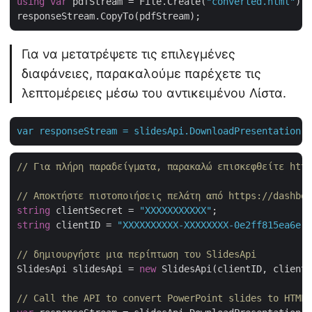
using
var
 pdfStream = File.Create(
"converted.html"
);

Για να μετατρέψετε τις επιλεγμένες
διαφάνειες, παρακαλούμε παρέχετε τις
λεπτομέρειες μέσω του αντικειμένου Λίστα.
var
responseStream
=
slidesApi.DownloadPresentation("
// Για πλήρη παραδείγματα, παρακαλώ επισκεφθείτε http
// Αποκτήστε πιστοποιήσεις πελάτη από https://dashboa
string
 clientSecret = 
"XXXXXXXXXXX"
string
 clientID = 
"XXXXXXXXXX-XXXXXXXX-0e2ff815ea6e"
;

// δημιουργήστε μια περίπτωση του SlidesApi
SlidesApi slidesApi = 
new
 SlidesApi(clientID, clientS
// Call the API to convert PowerPoint slides to HTML 