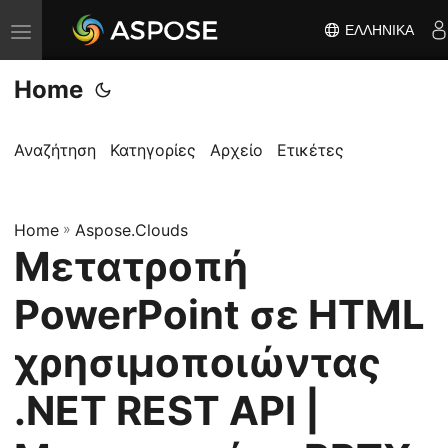
ΕΛΛΗΝΙΚΆ
Ε
ν
Home
α
λ
λ
Αναζήτηση
Κατηγορίες
Αρχείο
Ετικέτες
α
γ
Home
ή
»
Aspose.Clouds
Μετατροπή
π
λ
PowerPoint σε HTML
ο
ή
χρησιμοποιώντας
γ
.NET REST API |
η
σ