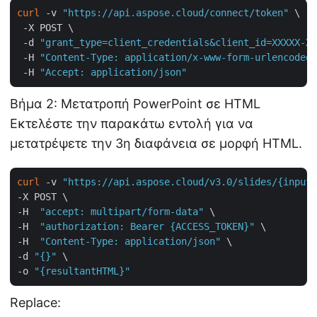
curl
 -v 
"https://api.aspose.cloud/connect/token"
 \

 -X POST \

 -d 
"grant_type=client_credentials&client_id=XXXXX-XX
 -H 
"Content-Type: application/x-www-form-urlencoded"
 -H 
"Accept: application/json"
Βήμα 2: Μετατροπή PowerPoint σε HTML
Εκτελέστε την παρακάτω εντολή για να
μετατρέψετε την 3η διαφάνεια σε μορφή HTML.
curl
 -v 
"https://api.aspose.cloud/v3.0/slides/{inputP
-X POST \

-H  
"accept: multipart/form-data"
 \

-H  
"authorization: Bearer {ACCESS_TOKEN}"
 \

-H  
"Content-Type: application/json"
 \

-d 
"{}"
 \

-o 
"{resultantHTML}"
Replace: