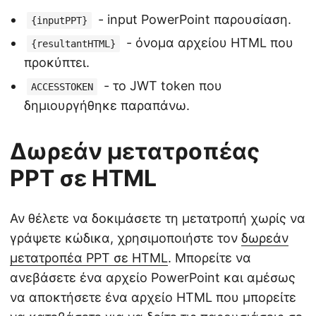
- input PowerPoint παρουσίαση.
{inputPPT}
- όνομα αρχείου HTML που
{resultantHTML}
προκύπτει.
- το JWT token που
ACCESSTOKEN
δημιουργήθηκε παραπάνω.
Δωρεάν μετατροπέας
PPT σε HTML
Αν θέλετε να δοκιμάσετε τη μετατροπή χωρίς να
γράψετε κώδικα, χρησιμοποιήστε τον
δωρεάν
μετατροπέα PPT σε HTML
. Μπορείτε να
ανεβάσετε ένα αρχείο PowerPoint και αμέσως
να αποκτήσετε ένα αρχείο HTML που μπορείτε