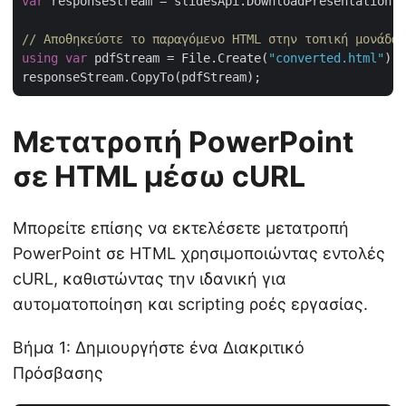
var
 responseStream = slidesApi.DownloadPresentation(
"
// Αποθηκεύστε το παραγόμενο HTML στην τοπική μονάδα 
using
var
 pdfStream = File.Create(
"converted.html"
);

Μετατροπή PowerPoint
σε HTML μέσω cURL
Μπορείτε επίσης να εκτελέσετε μετατροπή
PowerPoint σε HTML χρησιμοποιώντας εντολές
cURL, καθιστώντας την ιδανική για
αυτοματοποίηση και scripting ροές εργασίας.
Βήμα 1: Δημιουργήστε ένα Διακριτικό
Πρόσβασης