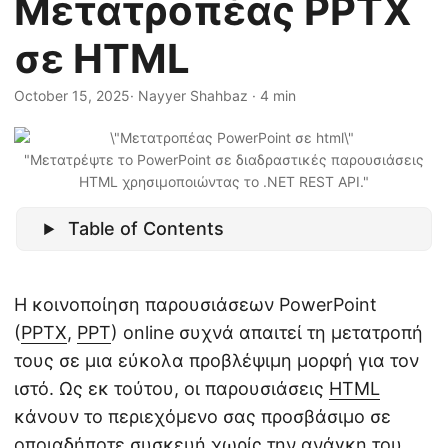
Μετατροπέας PPTX
η
ς
σε HTML
October 15, 2025
· Nayyer Shahbaz · 4 min
"Μετατρέψτε το PowerPoint σε διαδραστικές παρουσιάσεις
HTML χρησιμοποιώντας το .NET REST API."
Table of Contents
Η κοινοποίηση παρουσιάσεων PowerPoint
(
PPTX
,
PPT
) online συχνά απαιτεί τη μετατροπή
τους σε μια εύκολα προβλέψιμη μορφή για τον
ιστό. Ως εκ τούτου, οι παρουσιάσεις
HTML
κάνουν το περιεχόμενο σας προσβάσιμο σε
οποιαδήποτε συσκευή χωρίς την ανάγκη του