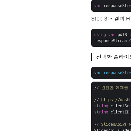
var
 responseStr
Step 3: - 결
using
var
 pdfSt
선택한 슬라이드
var
responseStr
// 완전한 예제를 보려
// https://d
string
 clientSe
string
 clientID
// SlidesAp
SlidesApi slide