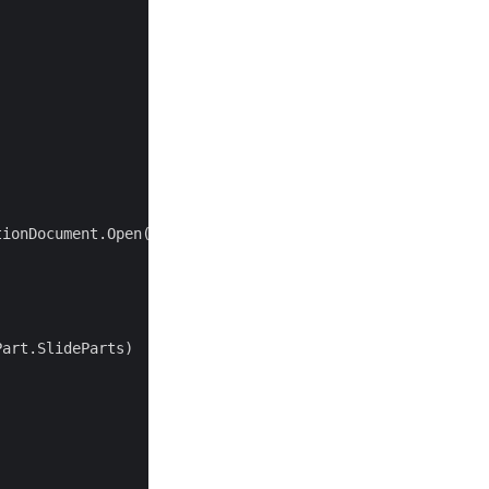
tionDocument.Open(pptxFilePath, 
false