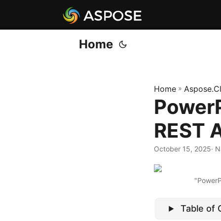
Home
Home
»
Aspose.C
Power
REST 
October 15, 2025
· 
"Powe
Table of