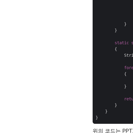
               
static
            Str
for
               
ret
위의 코드는 PP