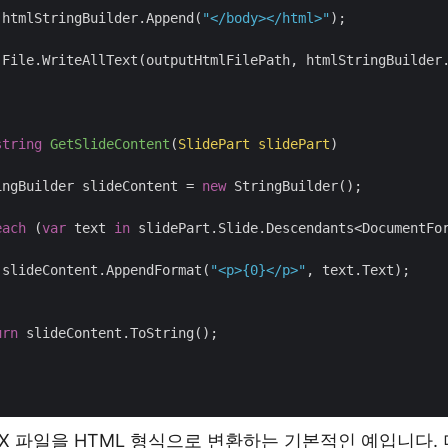
 htmlStringBuilder.Append(
"</body></html>"
string
GetSlideContent
(
SlidePart slidePart
)
ingBuilder slideContent = 
new
each
 (
var
 text 
in
 slideContent.AppendFormat(
"<p>{0}</p>"
urn
TX 파일을 HTML 형식으로 변환하는 기본적인 예입니다.