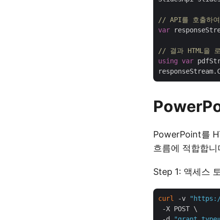
// API를 호출하여
var
 responseStr
// 결과 HTML을
using
var
 pdfSt
PowerP
PowerPoint
흐름에 적합합니
Step 1: 액세스
curl
 -v 
"https:
 -X POST \

 -d 
"grant_type