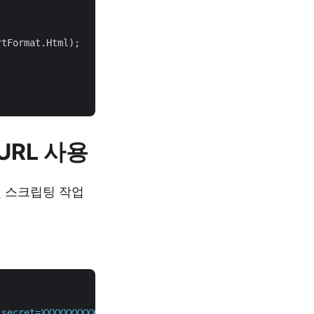
tFormat.Html);

URL 사용
 및 스크립팅 작업
_secret=XXXXXXXXXXXXXXXXX"
 \
