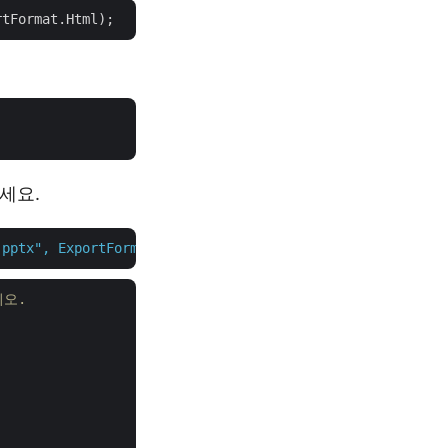
세요.
.pptx",
ExportFormat.Html,
null
,
null
,
null
,
null
,
null
,
시오.