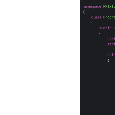
namespace
PPTXT
class
Progr
static
str
str
usi
               
               
               
               