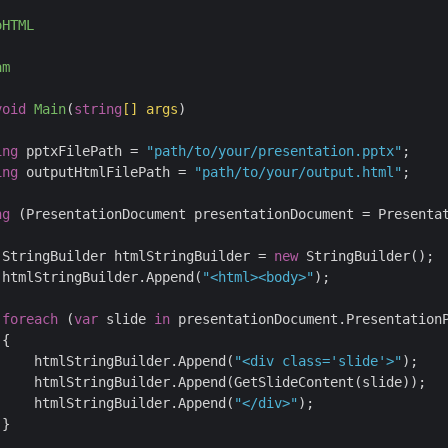
oHTML
am
void
Main
(
string
[] args
)
ing
 pptxFilePath = 
"path/to/your/presentation.pptx"
ing
 outputHtmlFilePath = 
"path/to/your/output.html"
ng
 (PresentationDocument presentationDocument = Presenta
 StringBuilder htmlStringBuilder = 
new
 htmlStringBuilder.Append(
"<html><body>"
foreach
 (
var
 slide 
in
     htmlStringBuilder.Append(
"<div class='slide'>"
     htmlStringBuilder.Append(
"</div>"