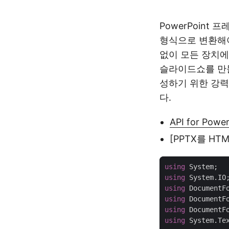
PowerPoint
형식으로 변환해
없이 모든 장치에
슬라이드쇼를 만들
성하기 위한 강
다.
API for Pow
[PPTX를 H
using
using
using
using
using
using