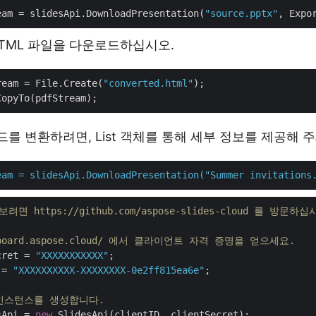
eam = slidesApi.DownloadPresentation(
"source.pptx"
과 HTML 파일을 다운로드하십시오.
ream = File.Create(
"converted.html"
);

를 변환하려면, List 객체를 통해 세부 정보를 제공해 주
eam
=
slidesApi.DownloadPresentation("Summer
invitations
면 https://github.com/aspose-slides-cloud 를 방문하십
ashboard.aspose.cloud/ 에서 클라이언트 자격 증명을 얻으세요.
cret = 
"XXXXXXXXXXX"
 = 
"XXXXXXXXXX-XXXXXXXX-0e2ff815ea6e"
;

i의 인스턴스를 생성합니다.
sApi = 
new
 SlidesApi(clientID, clientSecret);
