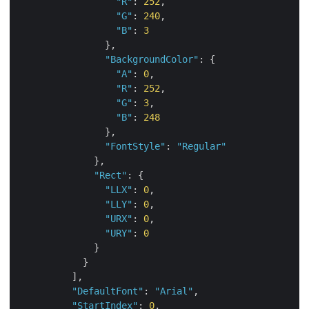
"R"
: 
252
,

"G"
: 
240
,

"B"
: 
3
                },

"BackgroundColor"
: {

"A"
: 
0
,

"R"
: 
252
,

"G"
: 
3
,

"B"
: 
248
                },

"FontStyle"
: 
"Regular"
              },

"Rect"
: {

"LLX"
: 
0
,

"LLY"
: 
0
,

"URX"
: 
0
,

"URY"
: 
0
              }

            }

          ],

"DefaultFont"
: 
"Arial"
,

"StartIndex"
: 
0
,
