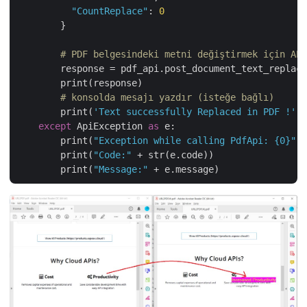
"CountReplace"
: 
0
        }

# PDF belgesindeki metni değiştirmek için API
        response = pdf_api.post_document_text_replace
        print(response)

# konsolda mesajı yazdır (isteğe bağlı)
        print(
'Text successfully Replaced in PDF !'
) 
except
 ApiException 
as
 e:

        print(
"Exception while calling PdfApi: {0}"
.f
        print(
"Code:"
 + str(e.code))

        print(
"Message:"