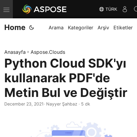
TÜRK
G
e
Home
z
Arama
Kategoriler
Arşiv
Etiketler
i
n
Anasayfa
»
Aspose.Clouds
m
Python Cloud SDK'yı
e
y
kullanarak PDF'de
i
D
Metin Bul ve Değiştir
e
December 23, 2021
· Nayyer Şahbaz · 5 dk
ğ
i
ş
t