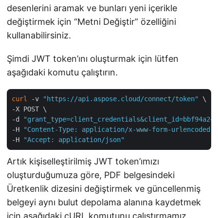
desenlerini aramak ve bunları yeni içerikle
değiştirmek için “Metni Değiştir” özelliğini
kullanabilirsiniz.
Şimdi JWT token’ını oluşturmak için lütfen
aşağıdaki komutu çalıştırın.
curl
 -v 
"https://api.aspose.cloud/connect/token"
 \

-X POST \

-d 
"grant_type=client_credentials&client_id=bbf94a2c-
-H 
"Content-Type: application/x-www-form-urlencoded"
 
-H 
"Accept: application/json"
Artık kişiselleştirilmiş JWT token’ımızı
oluşturduğumuza göre, PDF belgesindeki
Üretkenlik dizesini değiştirmek ve güncellenmiş
belgeyi aynı bulut depolama alanına kaydetmek
için aşağıdaki cURL komutunu çalıştırmamız