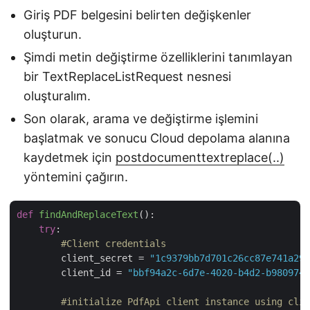
Giriş PDF belgesini belirten değişkenler
oluşturun.
Şimdi metin değiştirme özelliklerini tanımlayan
bir TextReplaceListRequest nesnesi
oluşturalım.
Son olarak, arama ve değiştirme işlemini
başlatmak ve sonucu Cloud depolama alanına
kaydetmek için
postdocumenttextreplace(..)
yöntemini çağırın.
def
findAndReplaceText
():
try
:

#Client credentials
        client_secret = 
"1c9379bb7d701c26cc87e741a299
        client_id = 
"bbf94a2c-6d7e-4020-b4d2-b9809741
#initialize PdfApi client instance using clie