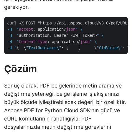
gerekiyor.
curl -X POST "https://api.aspose.cloud/v3.0/pdf/URL2P
-H  "
accept
: application/
json
" \

-H  "
authorization: Bearer <JWT Token>
" \

-H  "
Content
-
Type
: application/
json
" \

-d "
{  \
"TextReplaces\"
: [    {      \
"OldValue\"
: \
"
Çözüm
Sonuç olarak, PDF belgelerinde metin arama ve
değiştirme yeteneği, belge işleme iş akışlarınızı
büyük ölçüde iyileştirebilecek değerli bir özelliktir.
Aspose.PDF for Python Cloud SDK’nın gücü ve
cURL komutlarının rahatlığıyla, PDF
dosyalarınızda metin değiştirme görevlerini