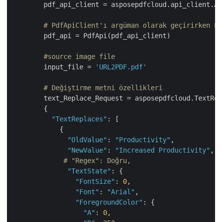
        pdf_api_client = asposepdfcloud.api_client.Ap
# PdfApiClient'ı argüman olarak geçirirken Pd
        pdf_api = PdfApi(pdf_api_client)

#source image file
        input_file = 
'URL2PDF.pdf'
# Değiştirme metni özellikleri
        text_Replace_Request = asposepdfcloud.TextRep
        {

"TextReplaces"
: [

            {

"OldValue"
: 
"Productivity"
,

"NewValue"
: 
"Increased Productivity"
,

# "Regex": Doğru,
"TextState"
: {

"FontSize"
: 
0
,

"Font"
: 
"Arial"
,

"ForegroundColor"
: {

"A"
: 
0
,
