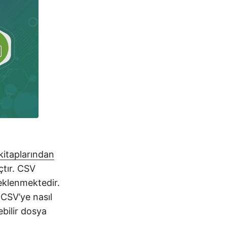
kitaplarından
çtır. CSV
teklenmektedir.
CSV’ye nasıl
ebilir dosya