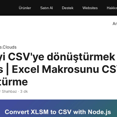
Ürünler
Satın Al
Destek
Websites
Hakkı
A
e.Clouds
i CSV'ye dönüştürmek 
s | Excel Makrosunu CS
türme
r Shahbaz · 3 dk