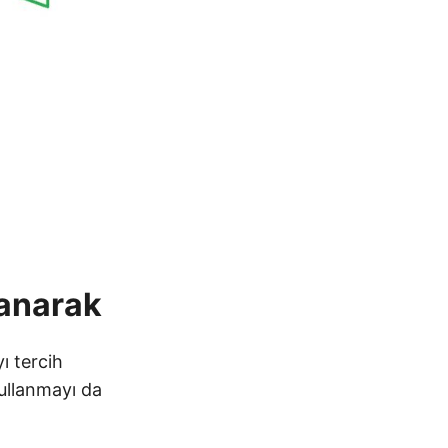
anarak
ı tercih
kullanmayı da