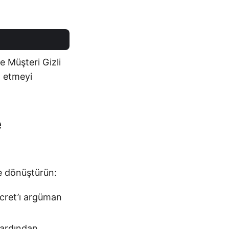
e Müşteri Gizli
t etmeyi
e
e dönüştürün:
Secret’ı argüman
 ardından