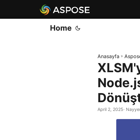
Home
Anasayfa
»
Aspos
XLSM'y
Node.j
Dönüş
April 2, 2025
· Nayye