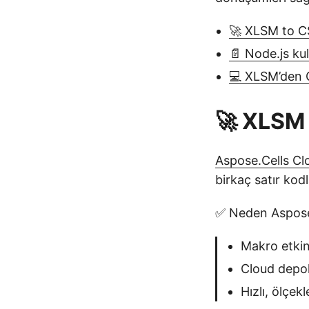
🚀 XLSM to C
📄 Node.js ku
💻 XLSM’den 
🚀 XLSM 
Aspose.Cells Cl
birkaç satır ko
✅ Neden Aspose.
Makro etkin
Cloud depol
Hızlı, ölçekl