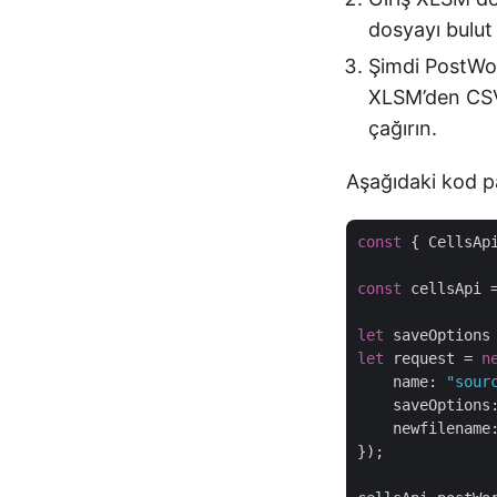
dosyayı bulut
Şimdi PostWor
XLSM’den CSV
çağırın.
Aşağıdaki kod pa
const
 { CellsAp
const
 cellsApi 
let
 saveOptions
let
 request = 
n
name
: 
"sour
saveOptions
newfilename
});
