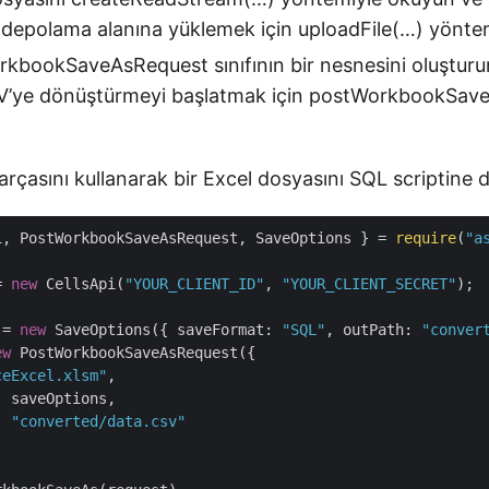
 depolama alanına yüklemek için uploadFile(…) yöntem
kbookSaveAsRequest sınıfının bir nesnesini oluşturu
’ye dönüştürmeyi başlatmak için postWorkbookSaveA
rçasını kullanarak bir Excel dosyasını SQL scriptine 
i, PostWorkbookSaveAsRequest, SaveOptions } = 
require
(
"a
= 
new
 CellsApi(
"YOUR_CLIENT_ID"
, 
"YOUR_CLIENT_SECRET"
);

 = 
new
 SaveOptions({ 
saveFormat
: 
"SQL"
, 
outPath
: 
"conver
ew
 PostWorkbookSaveAsRequest({

ceExcel.xlsm"
,

: saveOptions,

: 
"converted/data.csv"