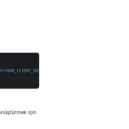
et=YOUR_CLIENT_SECRET"
 \

önüştürmek için