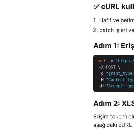
✅ cURL kull
Hafif ve betim
batch işleri v
Adım 1: Eriş
curl
 -v 
"https:
 -X POST \

 -d 
"grant_type
 -H 
"Content-Ty
 -H 
"Accept: ap
Adım 2: XL
Erişim token’ı 
aşağıdaki cURL