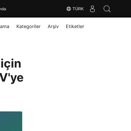
nda
TÜRK
rama
Kategoriler
Arşiv
Etiketler
için
V'ye