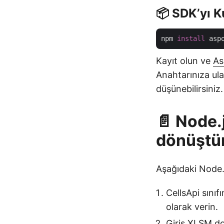
📦 SDK’yı 
npm 
install
 asp
Kayıt olun ve
As
Anahtarınıza ula
düşünebilirsiniz.
📄 Node.
dönüştü
Aşağıdaki Node.
CellsApi sınıf
olarak verin.
Giriş XLSM d