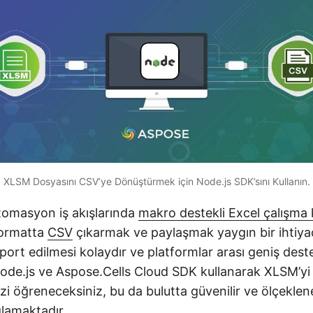
XLSM Dosyasını CSV’ye Dönüştürmek için Node.js SDK’sını Kullanın.
otomasyon iş akışlarında
makro destekli Excel çalışma 
 formatta
CSV
çıkarmak ve paylaşmak yaygın bir ihtiya
mport edilmesi kolaydır ve platformlar arası geniş des
Node.js ve Aspose.Cells Cloud SDK kullanarak XLSM’yi 
i öğreneceksiniz, bu da bulutta güvenilir ve ölçeklen
lamaktadır.