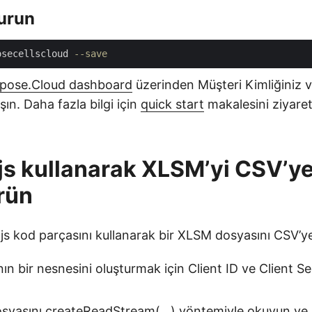
Kurun
osecellscloud 
--save
pose.Cloud dashboard
üzerinden Müşteri Kimliğiniz v
şın. Daha fazla bilgi için
quick start
makalesini ziyare
js kullanarak XLSM’yi CSV’y
rün
js kod parçasını kullanarak bir XLSM dosyasını CSV’y
ının bir nesnesini oluşturmak için Client ID ve Client 
osyasını createReadStream(…) yöntemiyle okuyun ve