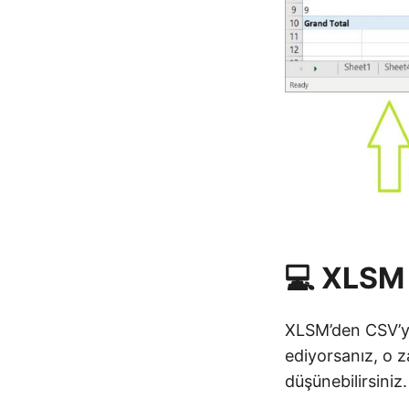
💻 XLSM
XLSM’den CSV’ye
ediyorsanız, o
düşünebilirsiniz.