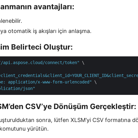
anmanın avantajları:
lenebilir.
eya otomatik iş akışları için anlaşma.
im Belirteci Oluştur:
//api.aspose.cloud/connect/token"
 \

=client_credentials&client_id=YOUR_CLIENT_ID&client_secr
pe: application/x-www-form-urlencoded"
 \

plication/json"
SM’den CSV’ye Dönüşüm Gerçekleştir:
oluşturulduktan sonra, lütfen XLSM’yi CSV formatına d
 komutunu yürütün.