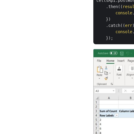
cellsApi.postWor
    .then(
(
resu
console
    })

    .catch(
(
err
console