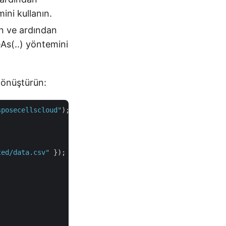
ini kullanın.
n ve ardından
s(..) yöntemini
dönüştürün:
sposecellscloud"
);

ted/data.csv"