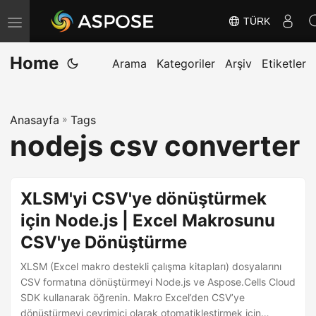
TÜRK
G
e
Home
z
Arama
Kategoriler
Arşiv
Etiketler
i
n
Anasayfa
»
Tags
m
nodejs csv converter
e
y
i
XLSM'yi CSV'ye dönüştürmek
D
için Node.js | Excel Makrosunu
e
CSV'ye Dönüştürme
ğ
i
XLSM (Excel makro destekli çalışma kitapları) dosyalarını
ş
CSV formatına dönüştürmeyi Node.js ve Aspose.Cells Cloud
SDK kullanarak öğrenin. Makro Excel’den CSV’ye
t
dönüştürmeyi çevrimiçi olarak otomatikleştirmek için