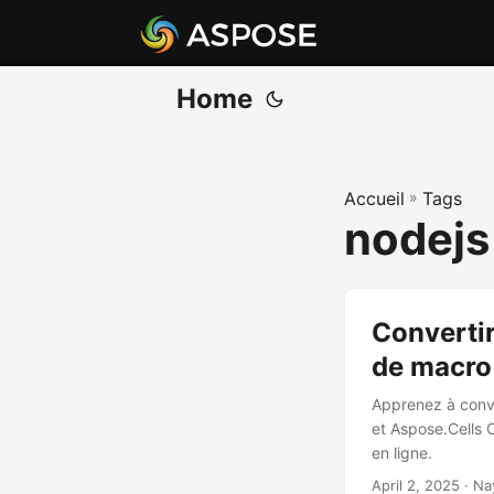
Home
Accueil
»
Tags
nodejs
Convertir
de macro
Apprenez à conve
et Aspose.Cells 
en ligne.
April 2, 2025
· Na