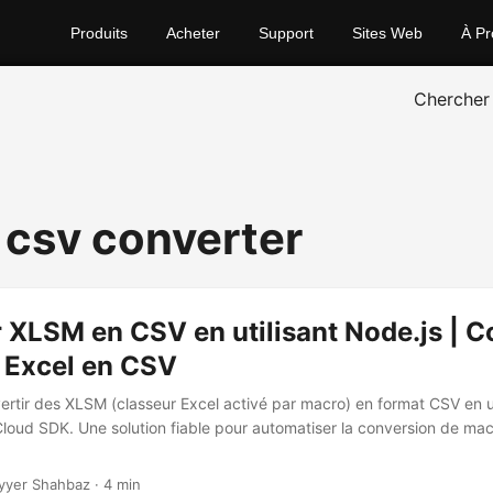
Produits
Acheter
Support
Sites Web
À Pr
Chercher
 csv converter
 XLSM en CSV en utilisant Node.js | 
 Excel en CSV
rtir des XLSM (classeur Excel activé par macro) en format CSV en ut
Cloud SDK. Une solution fiable pour automatiser la conversion de ma
yyer Shahbaz · 4 min