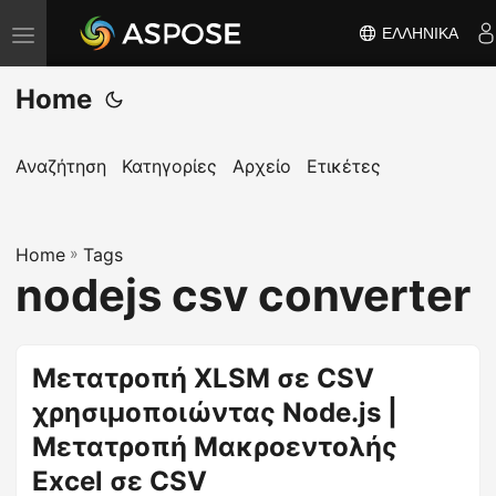
ΕΛΛΗΝΙΚΆ
Ε
ν
Home
α
λ
λ
Αναζήτηση
Κατηγορίες
Αρχείο
Ετικέτες
α
γ
Home
ή
»
Tags
nodejs csv converter
π
λ
ο
Μετατροπή XLSM σε CSV
ή
χρησιμοποιώντας Node.js |
γ
η
Μετατροπή Μακροεντολής
σ
Excel σε CSV