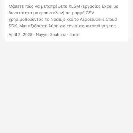
η
Μάθετε πώς να μετατρέψετε XLSM (εργασίες Excel με
ς
δυνατότητα μακροεντολών) σε μορφή CSV
χρησιμοποιώντας το Node.js και το Aspose.Cells Cloud
SDK. Μια αξιόπιστη λύση για την αυτοματοποίηση της
μετατροπής μακροεντολών του Excel σε CSV online.
April 2, 2025
· Nayyer Shahbaz · 4 min