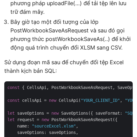
phương pháp uploadFile(…) để tải tệp lên lưu
trữ đám mây.
Bây giờ tạo một đối tượng của lớp
PostWorkbookSaveAsRequest và sau đó gọi
phương thức postWorkbookSaveAs(..) để khởi
động quá trình chuyển đổi XLSM sang CSV.
Sử dụng đoạn mã sau để chuyển đổi tệp Excel
thành kịch bản SQL:
const
 { CellsApi, PostWorkbookSaveAsRequest, SaveOpti
const
 cellsApi = 
new
 CellsApi(
"YOUR_CLIENT_ID"
, 
"YOUR
let
 saveOptions = 
new
 SaveOptions({ 
saveFormat
: 
"SQL"
let
 request = 
new
 PostWorkbookSaveAsRequest({

name
: 
"sourceExcel.xlsm"
,

saveOptions
: saveOptions,
