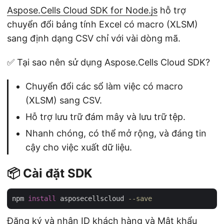
Aspose.Cells Cloud SDK for Node.js
hỗ trợ
chuyển đổi bảng tính Excel có macro (XLSM)
sang định dạng CSV chỉ với vài dòng mã.
✅ Tại sao nên sử dụng Aspose.Cells Cloud SDK?
Chuyển đổi các sổ làm việc có macro
(XLSM) sang CSV.
Hỗ trợ lưu trữ đám mây và lưu trữ tệp.
Nhanh chóng, có thể mở rộng, và đáng tin
cậy cho việc xuất dữ liệu.
📦 Cài đặt SDK
npm 
install
 asposecellscloud 
--save
Đăng ký và nhận ID khách hàng và Mật khẩu