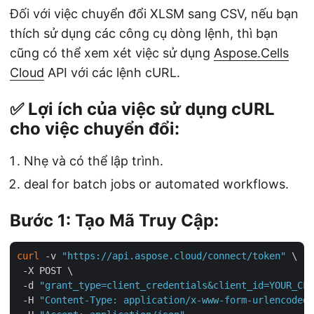
Đối với việc chuyển đổi XLSM sang CSV, nếu bạn
thích sử dụng các công cụ dòng lệnh, thì bạn
cũng có thể xem xét việc sử dụng
Aspose.Cells
Cloud
API với các lệnh cURL.
✅ Lợi ích của việc sử dụng cURL
cho việc chuyển đổi:
Nhẹ và có thể lập trình.
deal for batch jobs or automated workflows.
Bước 1: Tạo Mã Truy Cập:
curl
 -v 
"https://api.aspose.cloud/connect/token"
 \

 -X POST \

 -d 
"grant_type=client_credentials&client_id=YOUR_CLI
 -H 
"Content-Type: application/x-www-form-urlencoded"