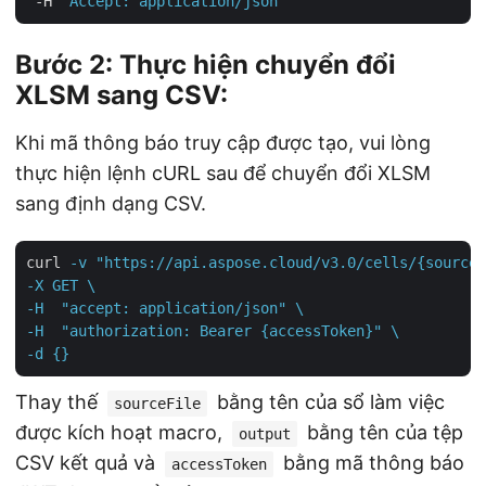
 -H 
"Accept: application/json"
Bước 2: Thực hiện chuyển đổi
XLSM sang CSV:
Khi mã thông báo truy cập được tạo, vui lòng
thực hiện lệnh cURL sau để chuyển đổi XLSM
sang định dạng CSV.
curl
-v "https://api.aspose.cloud/v3.0/cells/{sourceF
-X GET \

-H  "accept: application/json" \

-H  "authorization: Bearer {accessToken}" \

-d {}
Thay thế
bằng tên của sổ làm việc
sourceFile
được kích hoạt macro,
bằng tên của tệp
output
CSV kết quả và
bằng mã thông báo
accessToken