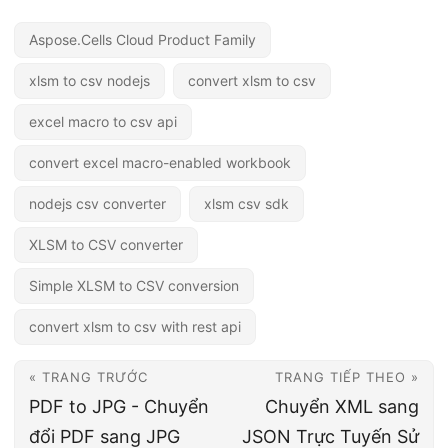
Aspose.Cells Cloud Product Family
xlsm to csv nodejs
convert xlsm to csv
excel macro to csv api
convert excel macro-enabled workbook
nodejs csv converter
xlsm csv sdk
XLSM to CSV converter
Simple XLSM to CSV conversion
convert xlsm to csv with rest api
« TRANG TRƯỚC
TRANG TIẾP THEO »
PDF to JPG - Chuyển
Chuyển XML sang
đổi PDF sang JPG
JSON Trực Tuyến Sử