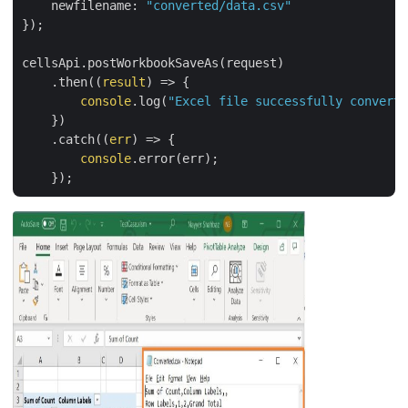
newfilename
: 
"converted/data.csv"
});

cellsApi.postWorkbookSaveAs(request)

    .then(
(
result
) =>
 {

console
.log(
"Excel file successfully converte
    })

    .catch(
(
err
) =>
 {

console
.error(err);
