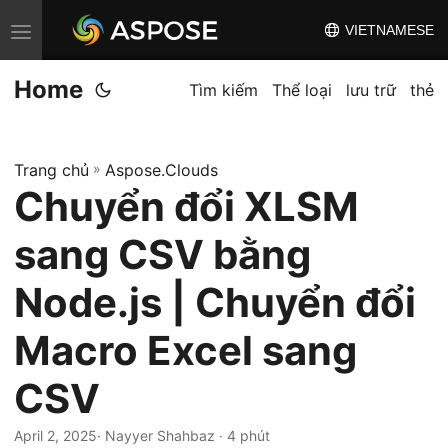
VIETNAMESE
C
h
Home
u
Tìm kiếm
Thể loại
lưu trữ
thẻ
y
ể
Trang chủ
»
Aspose.Clouds
n
Chuyển đổi XLSM
đ
ổ
sang CSV bằng
i
đ
Node.js | Chuyển đổi
i
Macro Excel sang
ề
u
CSV
h
ư
April 2, 2025
· Nayyer Shahbaz · 4 phút