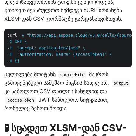
ხელმისაწვდომობის ტოკენი გენერირდება,
გთხოვთ შეასრულოთ შემდეგი cURL ბრძანება
XLSM-დან CSV ფორმატზე გარდასახვისთვის.
curl
-v "https://api.aspose.cloud/v3.0/cells/{sourceF
-X GET \

-H  "accept: application/json" \

-H  "authorization: Bearer {accessToken}" \

-d {}
ცვლილება მოიტანს
მაკროს
sourceFile
გამოყენებული სამუშაო წიგნის სახელით,
output
კი საბოლოო CSV ფაილის სახელით და
JWT საბოლოო სიტყვასით,
accessToken
რომელიც ზემოთ მოხდა.
🧪 სცადეთ XLSM-დან CSV-