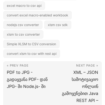
excel macro to csv api
convert excel macro-enabled workbook
nodejs csv converter
xlsm csv sdk
xlsm to csv converter
Simple XLSM to CSV conversion
convert xlsm to csv with rest api
« PREV PAGE
NEXT PAGE »
PDF to JPG -
XML – JSON
გადაყვანა PDF- დან
სამოტივაციო
JPG- ში Node.js- ში
ონლაინ
გამოყენებით Java
REST API –