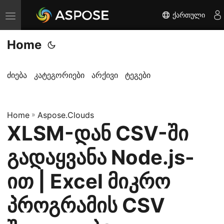
ქართული
T
o
Home
g
g
l
ძიება
კატეგორიები
არქივი
ტეგები
e
n
Home
a
»
Aspose.Clouds
XLSM-დან CSV-ში
v
i
გადაყვანა Node.js-
g
a
ით | Excel მიკრო
t
პროგრამის CSV
i
o