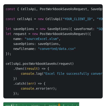
const
 { CellsApi, PostWorkbookSaveAsRequest, SaveOpti
const
 cellsApi = 
new
 CellsApi(
"YOUR_CLIENT_ID"
, 
"YOUR
let
 saveOptions = 
new
 SaveOptions({ 
saveFormat
: 
"SQL"
let
 request = 
new
 PostWorkbookSaveAsRequest({

name
: 
"sourceExcel.xlsm"
,

saveOptions
: saveOptions,

newfilename
: 
"converted/data.csv"
});

cellsApi.postWorkbookSaveAs(request)

    .then(
(
result
) =>
 {

console
.log(
"Excel file successfully converte
    })

    .catch(
(
err
) =>
 {

console
.error(err);
