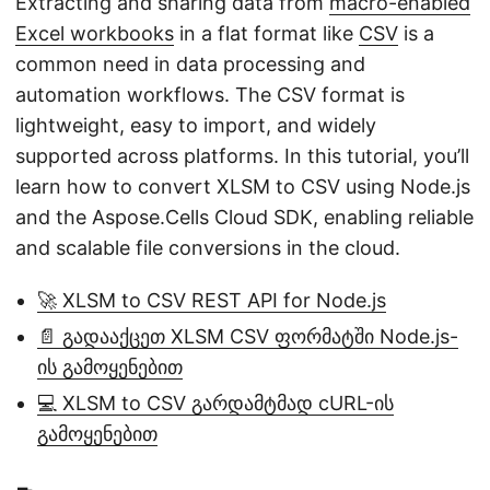
Extracting and sharing data from
macro-enabled
Excel workbooks
in a flat format like
CSV
is a
common need in data processing and
automation workflows. The CSV format is
lightweight, easy to import, and widely
supported across platforms. In this tutorial, you’ll
learn how to convert XLSM to CSV using Node.js
and the Aspose.Cells Cloud SDK, enabling reliable
and scalable file conversions in the cloud.
🚀 XLSM to CSV REST API for Node.js
📄 გადააქცეთ XLSM CSV ფორმატში Node.js-
ის გამოყენებით
💻 XLSM to CSV გარდამტმად cURL-ის
გამოყენებით