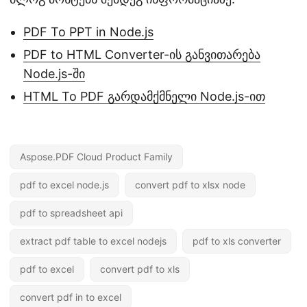
PDF To PPT in Node.js
PDF to HTML Converter-ის განვითარება
Node.js-ში
HTML To PDF გარდამქმნელი Node.js-ით
Aspose.PDF Cloud Product Family
pdf to excel node.js
convert pdf to xlsx node
pdf to spreadsheet api
extract pdf table to excel nodejs
pdf to xls converter
pdf to excel
convert pdf to xls
convert pdf in to excel