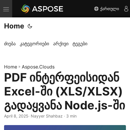
ქართული
T
o
Home
g
g
l
ძიება
კატეგორიები
არქივი
ტეგები
e
n
Home
a
»
Aspose.Clouds
PDF ინტერფეისიდან
v
i
Excel-ში (XLS/XLSX)
g
a
გადაყვანა Node.js-ში
t
i
April 8, 2025
· Nayyer Shahbaz · 3 min
o