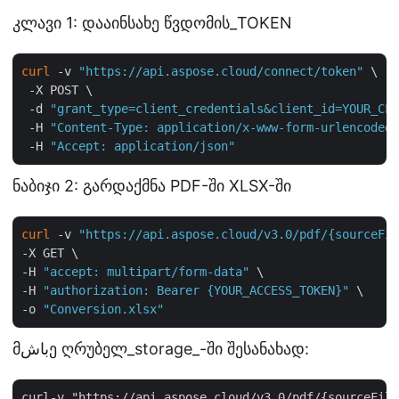
კლავი 1: დააინსახე წვდომის_TOKEN
curl
 -v 
"https://api.aspose.cloud/connect/token"
 \

 -X POST \

 -d 
"grant_type=client_credentials&client_id=YOUR_CLI
 -H 
"Content-Type: application/x-www-form-urlencoded"
 -H 
"Accept: application/json"
ნაბიჯი 2: გარდაქმნა PDF-ში XLSX-ში
curl
 -v 
"https://api.aspose.cloud/v3.0/pdf/{sourceFil
-X GET \

-H 
"accept: multipart/form-data"
 \

-H 
"authorization: Bearer {YOUR_ACCESS_TOKEN}"
 \

-o 
"Conversion.xlsx"
მباشე ღრუბელ_storage_-ში შესანახად: