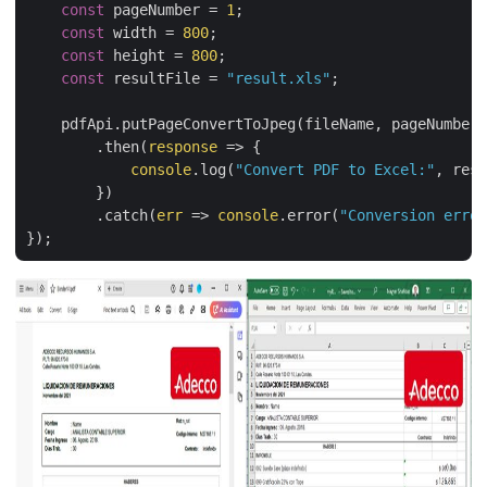
const
 pageNumber = 
1
;

const
 width = 
800
;

const
 height = 
800
;

const
 resultFile = 
"result.xls"
;

    pdfApi.putPageConvertToJpeg(fileName, pageNumber,
        .then(
response
 =>
 {

console
.log(
"Convert PDF to Excel:"
, resu
        })

        .catch(
err
 =>
console
.error(
"Conversion error