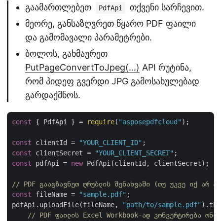
გაამართლებეთ
თქვენი სარჩევით.
PdfApi
მეორე, განსაზღვრეთ წყარო PDF ფაილი
და გამომავალი პარამეტრები.
ბოლოს, გახმაურეთ
PutPageConvertToJpeg(…)
API რუტინა,
რომ პიდეფ გვერდი JPG გამოსახულებად
გარდაქმნოს.
const
 { PdfApi } = 
require
(
"asposepdfcloud"
);

const
 clientId = 
"YOUR_CLIENT_ID"
const
 clientSecret = 
"YOUR_CLIENT_SECRET"
const
 pdfApi = 
new
 PdfApi(clientId, clientSecret);

// PDF გააგზავნეთ ღრუბლის შენახვაში (თუ უკვე იქ არ არ
const
 fileName = 
"sample.pdf"
;

pdfApi.uploadFile(fileName, 
"path/to/sample.pdf"
).the
// PDF ფაილის Excel Workbook-ად კონვერტირება ონლა