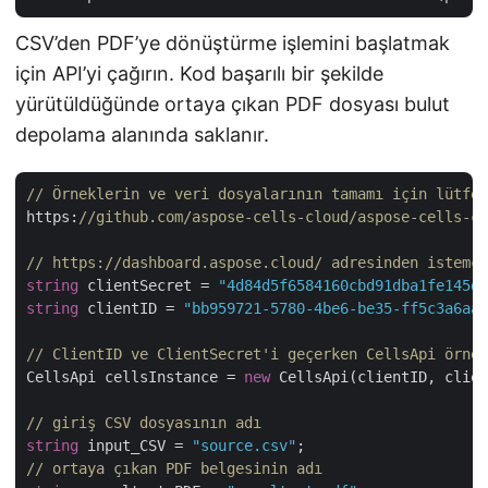
CSV’den PDF’ye dönüştürme işlemini başlatmak
için API’yi çağırın. Kod başarılı bir şekilde
yürütüldüğünde ortaya çıkan PDF dosyası bulut
depolama alanında saklanır.
// Örneklerin ve veri dosyalarının tamamı için lütfen
https:
//github.com/aspose-cells-cloud/aspose-cells-cl
// https://dashboard.aspose.cloud/ adresinden istemci
string
 clientSecret = 
"4d84d5f6584160cbd91dba1fe145db
string
 clientID = 
"bb959721-5780-4be6-be35-ff5c3a6aa4
// ClientID ve ClientSecret'i geçerken CellsApi örneğ
CellsApi cellsInstance = 
new
 CellsApi(clientID, clien
// giriş CSV dosyasının adı
string
 input_CSV = 
"source.csv"
// ortaya çıkan PDF belgesinin adı