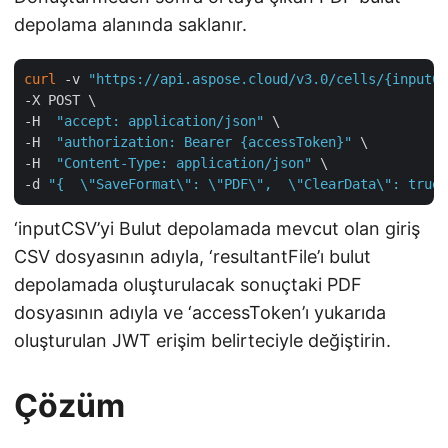
depolama alanında saklanır.
curl
 -v 
"https://api.aspose.cloud/v3.0/cells/{inputCS
-X POST \

-H  
"accept: application/json"
 \

-H  
"authorization: Bearer {accessToken}"
 \

-H  
"Content-Type: application/json"
 \

-d 
"{  \"SaveFormat\": \"PDF\",  \"ClearData\": true,
‘inputCSV’yi Bulut depolamada mevcut olan giriş
CSV dosyasının adıyla, ‘resultantFile’ı bulut
depolamada oluşturulacak sonuçtaki PDF
dosyasının adıyla ve ‘accessToken’ı yukarıda
oluşturulan JWT erişim belirteciyle değiştirin.
Çözüm