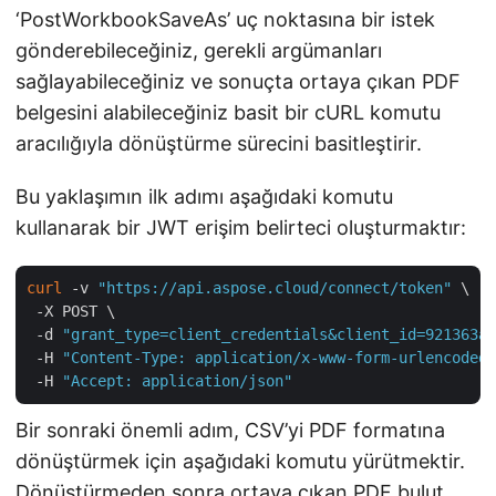
‘PostWorkbookSaveAs’ uç noktasına bir istek
gönderebileceğiniz, gerekli argümanları
sağlayabileceğiniz ve sonuçta ortaya çıkan PDF
belgesini alabileceğiniz basit bir cURL komutu
aracılığıyla dönüştürme sürecini basitleştirir.
Bu yaklaşımın ilk adımı aşağıdaki komutu
kullanarak bir JWT erişim belirteci oluşturmaktır:
curl
 -v 
"https://api.aspose.cloud/connect/token"
 \

 -X POST \

 -d 
"grant_type=client_credentials&client_id=921363a8
 -H 
"Content-Type: application/x-www-form-urlencoded"
 -H 
"Accept: application/json"
Bir sonraki önemli adım, CSV’yi PDF formatına
dönüştürmek için aşağıdaki komutu yürütmektir.
Dönüştürmeden sonra ortaya çıkan PDF bulut