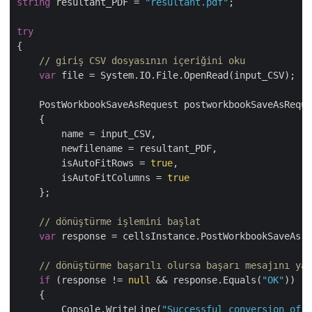
string
 resultant_PDF = 
"resultant.pdf"
;

try
{

// giriş CSV dosyasının içeriğini oku
var
 file = System.IO.File.OpenRead(input_CSV);

    PostWorkbookSaveAsRequest postworkbookSaveAsReque
    {

        name = input_CSV,

        newfilename = resultant_PDF,

        isAutoFitRows = 
true
,

        isAutoFitColumns = 
true
    };

// dönüştürme işlemini başlat
var
 response = cellsInstance.PostWorkbookSaveAs(p
// dönüştürme başarılı olursa başarı mesajını yaz
if
 (response != 
null
 && response.Equals(
"OK"
))

    {

        Console.WriteLine(
"Successful conversion of C