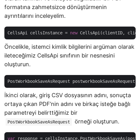
formatına zahmetsizce dönüştürmenin
ayrıntılarını inceleyelim.
CellsApi cellsInstance = 
new
Öncelikle, istemci kimlik bilgilerini argüman olarak
ileteceğimiz CellsApi sınıfının bir nesnesini
oluşturun.
PostWorkbookSaveAsRequest postworkbookSaveAsRequest =
İkinci olarak, giriş CSV dosyasının adını, sonuçta
ortaya çıkan PDF’nin adını ve birkaç isteğe bağlı
parametreyi belirttiğimiz bir
örneği oluşturun.
PostWorkbookSaveAsRequest
var