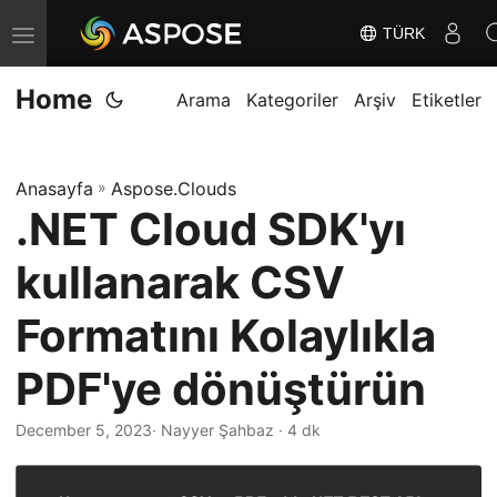
TÜRK
G
e
Home
z
Arama
Kategoriler
Arşiv
Etiketler
i
n
Anasayfa
»
Aspose.Clouds
m
.NET Cloud SDK'yı
e
y
kullanarak CSV
i
D
Formatını Kolaylıkla
e
PDF'ye dönüştürün
ğ
i
December 5, 2023
· Nayyer Şahbaz · 4 dk
ş
t