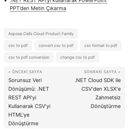
.NET REST API’yi kullanarak PowerPoint
PPT’den Metin Çıkarma
Aspose.Cells Cloud Product Family
csv to pdf
convert csv to pdf
csv format to pdf
csv to pdf conversion
change csv to pdf
« ÖNCEKI SAYFA
SONRAKI SAYFA »
Sorunsuz Veri
.NET Cloud SDK ile
Dönüşümü: .NET
CSV'den XLSX'e
REST API'yi
Zahmetsiz
Kullanarak CSV'yi
Dönüştürme
HTML'ye
Dönüştürme