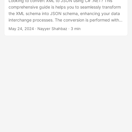
Looking to convert XML to JSON using C# .NET? This
comprehensive guide is helps you to seamlessly transform
the XML schema into JSON schema, enhancing your data
interchange processes. The conversion is performed with
.NET Cloud SDK.
May 24, 2024
· Nayyer Shahbaz · 3 min