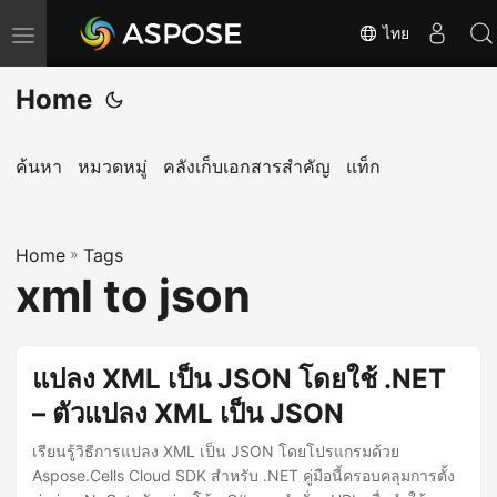
ไทย
T
o
Home
g
g
l
ค้นหา
หมวดหมู่
คลังเก็บเอกสารสำคัญ
แท็ก
e
n
Home
a
»
Tags
xml to json
v
i
g
แปลง XML เป็น JSON โดยใช้ .NET
a
– ตัวแปลง XML เป็น JSON
t
i
เรียนรู้วิธีการแปลง XML เป็น JSON โดยโปรแกรมด้วย
o
Aspose.Cells Cloud SDK สำหรับ .NET คู่มือนี้ครอบคลุมการตั้ง