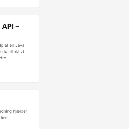
 API –
lp af en Java
 du effektivt
edre
edning hjælper
dine