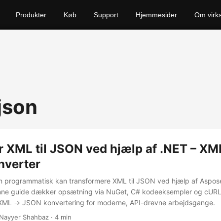
Produkter
Køb
Support
Hjemmesider
Om virk
json
 XML til JSON ved hjælp af .NET – XML
verter
 programmatisk kan transformere XML til JSON ved hjælp af Aspose
enne guide dækker opsætning via NuGet, C# kodeeksempler og cURL
 XML → JSON konvertering for moderne, API-drevne arbejdsgange.
Nayyer Shahbaz · 4 min