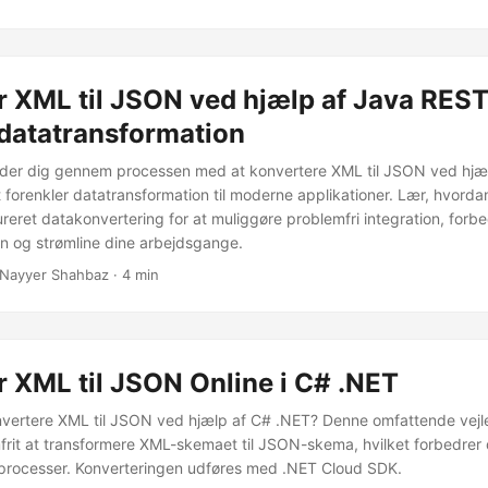
 XML til JSON ved hjælp af Java REST
 datatransformation
ider dig gennem processen med at konvertere XML til JSON ved hjæ
 forenkler datatransformation til moderne applikationer. Lær, hvordan
reret datakonvertering for at muliggøre problemfri integration, forb
ten og strømline dine arbejdsgange.
 Nayyer Shahbaz · 4 min
 XML til JSON Online i C# .NET
nvertere XML til JSON ved hjælp af C# .NET? Denne omfattende vejl
rit at transformere XML-skemaet til JSON-skema, hvilket forbedrer 
processer. Konverteringen udføres med .NET Cloud SDK.