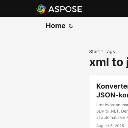
Home
Start
»
Tags
xml to 
Konverter
JSON-kon
Lær hvordan man
SDK til .NET. D
at automatisere
August 6, 2025
· 