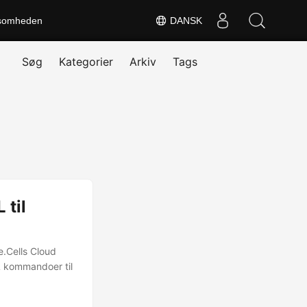
somheden
DANSK
Søg
Kategorier
Arkiv
Tags
 til
.Cells Cloud
 kommandoer til