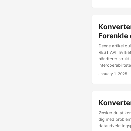
Konverter
Forenkle
Denne artikel gu
REST API, hvilket
håndterer struktu
interoperabilite
January 1, 2025
·
Konverter
Ønsker du at ko
dig med problemf
dataudvekslings