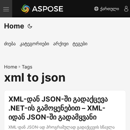
ქართული
T
o
Home
g
g
l
ძიება
კატეგორიები
არქივი
ტეგები
e
n
Home
a
»
Tags
xml to json
v
i
g
XML-დან JSON-ში გადაქცევა
a
.NET-ის გამოყენებით – XML-
t
i
იდან JSON-ში გადამყვანი
o
XML-დან JSON-ად პროგრამულად გადაქცევის სწავლა