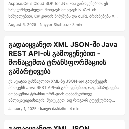
n
Aspose.Cells Cloud SDK for .NET-ის გამოყენებით. ეს
სახელმძღვანელო მოიცავს მონტაჟს NuGet-ის
საშუალებით, C# კოდის ნიმუშებს და cURL ბრძანებებს XML
→ JSON გადაქცევის ავტომატიზაციისთვის თანამედროვე,
August 6, 2025
· Nayyer Shahbaz · 3 min
API-ს მიერ მართვადი სამუშაო პროცესებისთვის.
გადაიყვანეთ XML JSON-ში Java
REST API-ის გამოყენებით -
მონაცემთა ტრანსფორმაციის
გამარტივება
ეს სტატია გასწავლით XML-ზე JSON-ად გადაქცევის
პროცესს Java REST API-ის გამოყენებით, რაც ამარტივებს
მონაცემთა ტრანსფორმაციას თანამედროვე
აპლიკაციებისთვის. შეიტყვეთ, თუ როგორ ეფექტურად
გაუმკლავდეთ სტრუქტურირებული მონაცემების
January 1, 2025
· ნაიერ შაჰბაზი · 4 min
კონვერტაციას, რათა ჩართოთ უწყვეტი ინტეგრაცია,
გაზარდოთ თავსებადობა და გაამარტივოთ თქვენი
სამუშაო ნაკადები.
გადაიყვანეთ XML JSON