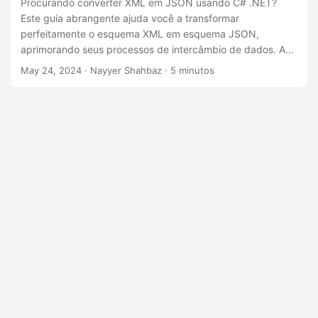
Procurando converter XML em JSON usando C# .NET?
Este guia abrangente ajuda você a transformar
perfeitamente o esquema XML em esquema JSON,
aprimorando seus processos de intercâmbio de dados. A
conversão é realizada com o .NET Cloud SDK.
May 24, 2024
· Nayyer Shahbaz · 5 minutos