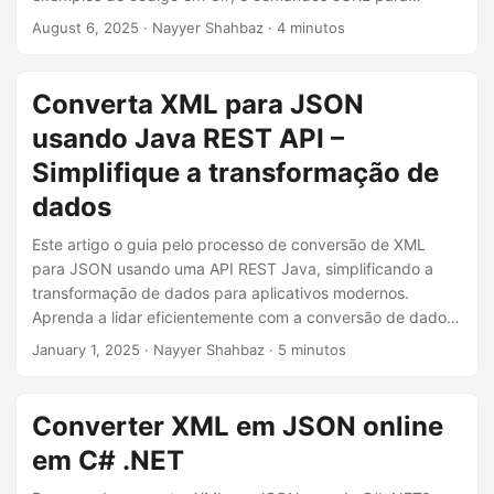
ã
automatizar a conversão de XML → JSON para fluxos de
August 6, 2025
· Nayyer Shahbaz · 4 minutos
o
trabalho modernos e orientados a APIs.
Converta XML para JSON
usando Java REST API –
Simplifique a transformação de
dados
Este artigo o guia pelo processo de conversão de XML
para JSON usando uma API REST Java, simplificando a
transformação de dados para aplicativos modernos.
Aprenda a lidar eficientemente com a conversão de dados
estruturados para permitir integração perfeita, aprimorar a
January 1, 2025
· Nayyer Shahbaz · 5 minutos
interoperabilidade e otimizar seus fluxos de trabalho.
Converter XML em JSON online
em C# .NET