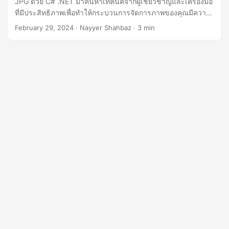
JPG ด้วย C# .NET มาค้นหาเทคนิคจากผู้เชี่ยวชาญและเครื่องมือ
n
ที่มีประสิทธิภาพเพื่อทำให้กระบวนการจัดการภาพของคุณมีความ
รวดเร็วขึ้น
February 29, 2024
· Nayyer Shahbaz · 3 min