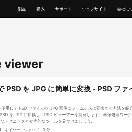
製品
購入
サポート
ウェブサイト
会社に
e viewer
T で PSD を JPG に簡単に変換 - PSD フ
API を使用して PSD ファイルを JPG 画像にシームレスに変換する方法を
て PSD を JPG に変換し、PSD ビューアーを開発します。画像処理ワ
的なテクニックと効率的なツールを見つけましょう。
4
· ネイヤー・シャバズ · 3 分