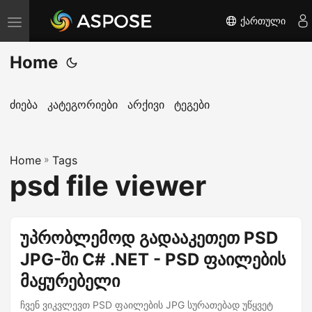
ქართული
T
o
Home
g
g
l
ძიება
კატეგორიები
არქივი
ტეგები
e
n
Home
a
»
Tags
psd file viewer
v
i
g
უპრობლემოდ გადააკეთეთ PSD
a
JPG-ში C# .NET - PSD ფაილების
t
i
მაყურებელი
o
ჩვენ ვიკვლევთ PSD ფაილების JPG სურათებად უწყვეტ