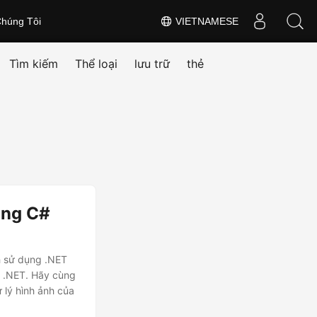
húng Tôi
VIETNAMESE
Tìm kiếm
Thể loại
lưu trữ
thẻ
ong C#
h sử dụng .NET
# .NET. Hãy cùng
 lý hình ảnh của