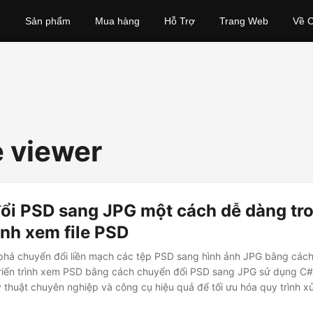
Sản phẩm
Mua hàng
Hỗ Trợ
Trang Web
Về C
e viewer
ổi PSD sang JPG một cách dễ dàng tr
ình xem file PSD
phá chuyển đổi liền mạch các tệp PSD sang hình ảnh JPG bằng các
triển trình xem PSD bằng cách chuyển đổi PSD sang JPG sử dụng C
thuật chuyên nghiệp và công cụ hiệu quả để tối ưu hóa quy trình xử