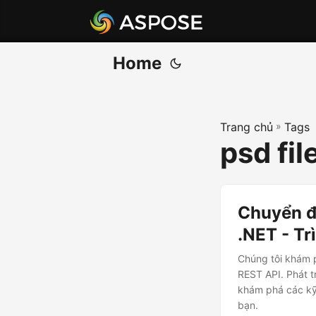
Home
Trang chủ
»
Tags
psd fil
Chuyển đ
.NET - Tr
Chúng tôi khám 
REST API. Phát 
khám phá các kỹ 
bạn.