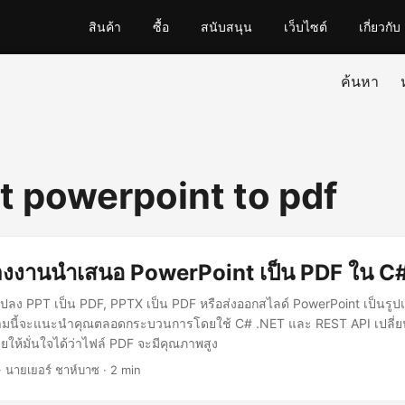
สินค้า
ซื้อ
สนับสนุน
เว็บไซต์
เกี่ยวกับ
ค้นหา
t powerpoint to pdf
ลงงานนำเสนอ PowerPoint เป็น PDF ใน C
แปลง PPT เป็น PDF, PPTX เป็น PDF หรือส่งออกสไลด์ PowerPoint เป็นรู
วามนี้จะแนะนำคุณตลอดกระบวนการโดยใช้ C# .NET และ REST API เปลี่ย
่วยให้มั่นใจได้ว่าไฟล์ PDF จะมีคุณภาพสูง
· นายเยอร์ ชาห์บาซ · 2 min