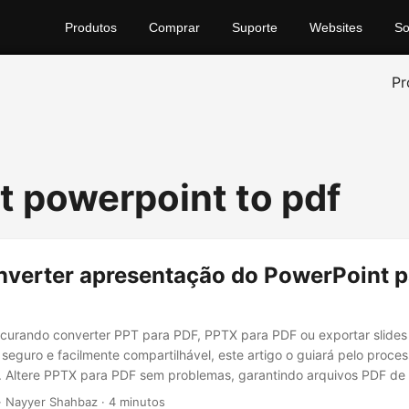
Produtos
Comprar
Suporte
Websites
So
Pr
t powerpoint to pdf
verter apresentação do PowerPoint p
ocurando converter PPT para PDF, PPTX para PDF ou exportar slides
seguro e facilmente compartilhável, este artigo o guiará pelo proc
 Altere PPTX para PDF sem problemas, garantindo arquivos PDF de a
· Nayyer Shahbaz · 4 minutos