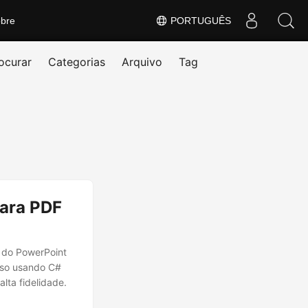
bre
PORTUGUÊS
ocurar
Categorias
Arquivo
Tag
ara PDF
 do PowerPoint
esso usando C#
lta fidelidade.