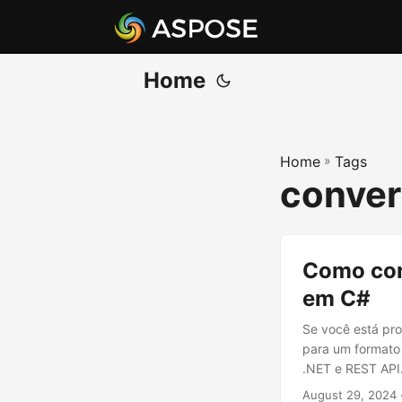
Home
Home
»
Tags
conver
Como con
em C#
Se você está pr
para um formato 
.NET e REST API.
August 29, 2024