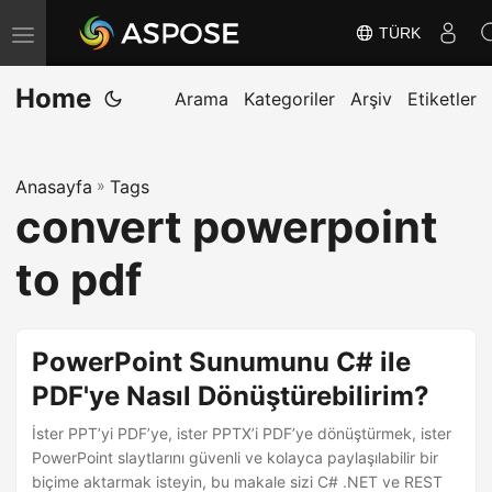
TÜRK
G
e
Home
z
Arama
Kategoriler
Arşiv
Etiketler
i
n
Anasayfa
»
Tags
m
convert powerpoint
e
y
to pdf
i
D
e
PowerPoint Sunumunu C# ile
ğ
PDF'ye Nasıl Dönüştürebilirim?
i
İster PPT’yi PDF’ye, ister PPTX’i PDF’ye dönüştürmek, ister
ş
PowerPoint slaytlarını güvenli ve kolayca paylaşılabilir bir
t
biçime aktarmak isteyin, bu makale sizi C# .NET ve REST