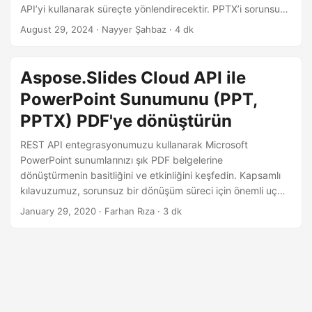
i
API’yi kullanarak süreçte yönlendirecektir. PPTX’i sorunsuz
r
bir şekilde PDF’ye dönüştürerek yüksek kaliteli PDF
August 29, 2024
· Nayyer Şahbaz · 4 dk
dosyaları sağlayın.
Aspose.Slides Cloud API ile
PowerPoint Sunumunu (PPT,
PPTX) PDF'ye dönüştürün
REST API entegrasyonumuzu kullanarak Microsoft
PowerPoint sunumlarınızı şık PDF belgelerine
dönüştürmenin basitliğini ve etkinliğini keşfedin. Kapsamlı
kılavuzumuz, sorunsuz bir dönüşüm süreci için önemli uç
noktaları ve parametreleri gösteren, adım adım bir açıklama
January 29, 2020
· Farhan Rıza · 3 dk
sağlar.