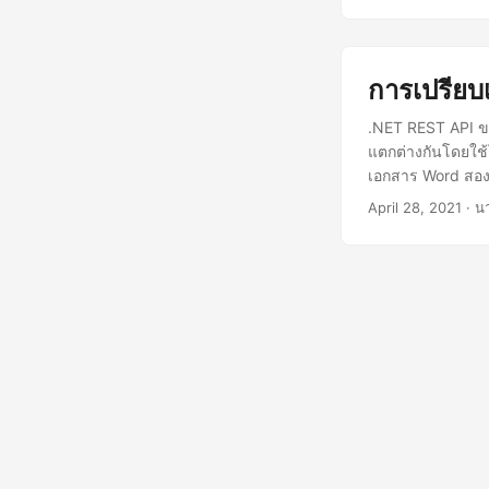
จัดการเอกสาร Wo
ของโครงการ mav
com.aspose
asp
การเปรียบ
Aspose.Cloud โดย
เทียบเอกสาร Word
.NET REST API ข
Java
แตกต่างกันโดยใช้โ
เอกสาร Word สอง
April 28, 2021
· นา