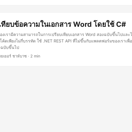
rd ภายในแอปพลิเคชัน Java หากต้องการใช้ SDK โปรดเพิ่มรายละเอียดต่อ
en build
AsposeJavaAPI
Aspose Java API
https://repository.aspose
ose-words-cloud
22.5.0
เมื่อติดตั้ง SDK แล้ว โปรดลงทะเบียนบัญชีฟรีบ
เทียบข้อความในเอกสาร Word โดยใช้ C#
ใช้บัญชี GitHub หรือ Google หรือเพียงลงทะเบียนและรับข้อมูลรับรองลูก
 ใน Java ในส่วนนี้ เราจะพูดถึงรายละเอียดของวิธีการเปรียบเทียบเอกสา
องเรามีความสามารถในการเปรียบเทียบเอกสาร Word สองฉบับขึ้นไปและได้
ค้ดเพียงไม่กี่บรรทัด ใช้ .NET REST API ที่ไม่ขึ้นกับแพลตฟอร์มของเราเพื่
ฉบับขึ้นไป
ยเยอร์ ชาห์บาซ · 2 min