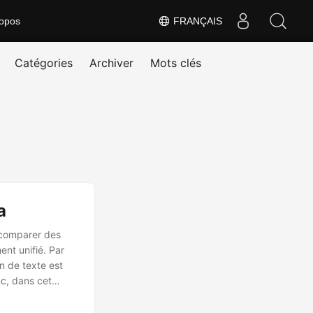
opos
FRANÇAIS
Catégories
Archiver
Mots clés
a
 comparer des
ent unifié. Par
n de texte est
nc, dans cet
 et comparer des