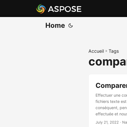
Home
Accueil
»
Tags
compar
Comparer
Effectuer une c
fichiers texte es
conséquent, pend
effectuée et nous
article, nous al
July 21, 2022
· Na
fichiers texte à 