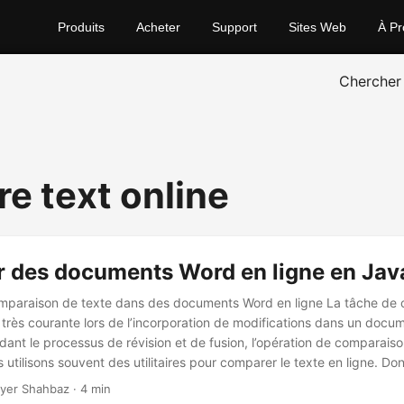
Produits
Acheter
Support
Sites Web
À Pr
Chercher
e text online
 des documents Word en ligne en Jav
omparaison de texte dans des documents Word en ligne La tâche de
t très courante lors de l’incorporation de modifications dans un docum
ant le processus de révision et de fusion, l’opération de comparaiso
 utilisons souvent des utilitaires pour comparer le texte en ligne. Do
lons discuter des étapes à suivre pour comparer des documents Word
yer Shahbaz · 4 min
l’aide de Java SDK.