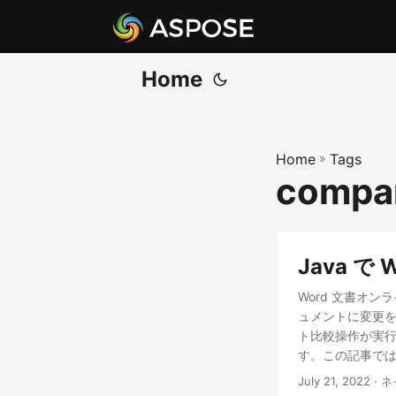
Home
Home
»
Tags
compar
Java 
Word 文書オ
ュメントに変更
ト比較操作が実
す。この記事では、
て説明します。 テキ
July 21, 2022
· 
較 テキスト API の