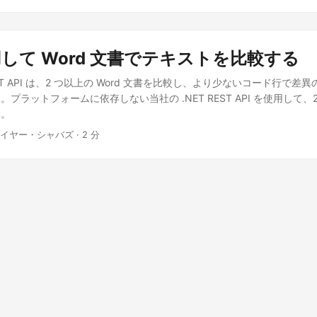
集、操作できる機能を多数提供します。 SDK を使用するには、maven
ml に次の詳細を追加してください。
AsposeJavaAPI
Aspose Java API
ry.aspose.cloud/repo/
com.aspose
aspose-words-cloud
22.5.0
SDK
用して Word 文書でテキストを比較する
Cloud ダッシュボード で GitHub または Google アカウントを使用
インアップしてクライアント資格情報を取得してください。 Java で Wo
REST API は、2 つ以上の Word 文書を比較し、より少ないコード行で
では、Java コード スニペットを使用して Word 文書を比較する方
プラットフォームに依存しない当社の .NET REST API を使用して、2 
す。
ネイヤー・シャバズ · 2 分