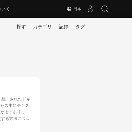
ついて
日本
探す
カテゴリ
記録
タグ
、統一されたドキ
ロセス中にテキス
とがよくありま
比較する方法につい
を使用したテキスト比
ン内で Word ドキュ