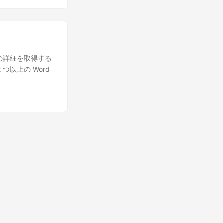
 ビルド プロジェ
 をインストールし
して無料アカウントを登
rd 文書を比較す
差異の詳細を取得する
法の詳細について説
つ以上の Word