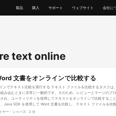
製品
購入
サポート
ウェブサイト
会社に
e text online
で Word 文書をオンラインで比較する
ンラインでテキスト比較を実行する テキスト ファイルを比較するタスクは
を組み込むときに非常に一般的です。そのため、レビューとマージのプ
行され、ユーティリティを使用してテキストをオンラインで比較するこ
Java SDK を使用して Word 文書を比較し、テキスト ファイルを
スト API の比較 Java で Word 文書を比較する cURL コマンド
ネイヤー・シャバズ · 2 分
比較 Aspose.Words Cloud SDK for Java は、Java アプリケーショ