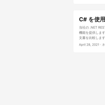
メントを作成、編
クトの pom.x
https://reposito
C# を使
たら、Aspose.
録するか、単にサ
当社の .NET 
る このセクション
機能を提供します。
明します。
文書を比較しま
April 28, 2021
· 