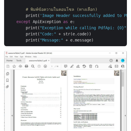
# พิมพ์ข้อความในคอนโซล (ทางเลือก)
        print(
'Image Header successfully added to PDF
except
 ApiException 
as
 e:

        print(
"Exception while calling PdfApi: {0}"
.f
        print(
"Code:"
 + str(e.code))

        print(
"Message:"