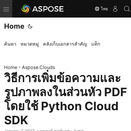
ไทย
T
o
Home
g
g
l
ค้นหา
หมวดหมู่
คลังเก็บเอกสารสำคัญ
แท็ก
e
n
Home
a
»
Aspose.Clouds
วิธีการเพิ่มข้อความและ
v
i
รูปภาพลงในส่วนหัว PDF
g
a
โดยใช้ Python Cloud
t
SDK
i
o
January 7, 2022
· นายเยอร์ ชาห์บาซ · 4 min