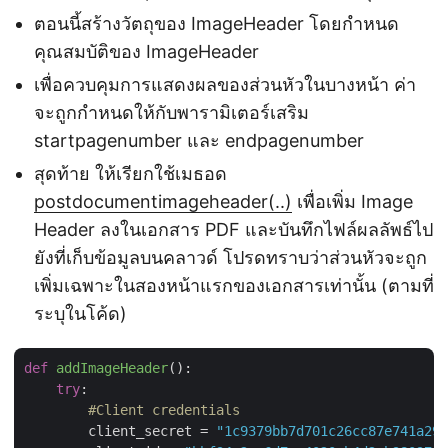
ตอนนี้สร้างวัตถุของ ImageHeader โดยกำหนด
คุณสมบัติของ ImageHeader
เพื่อควบคุมการแสดงผลของส่วนหัวในบางหน้า ค่า
จะถูกกำหนดให้กับพารามิเตอร์เสริม
startpagenumber และ endpagenumber
สุดท้าย ให้เรียกใช้เมธอด
postdocumentimageheader(..)
เพื่อเพิ่ม Image
Header ลงในเอกสาร PDF และบันทึกไฟล์ผลลัพธ์ไป
ยังที่เก็บข้อมูลบนคลาวด์ โปรดทราบว่าส่วนหัวจะถูก
เพิ่มเฉพาะในสองหน้าแรกของเอกสารเท่านั้น (ตามที่
ระบุในโค้ด)
def
addImageHeader
():
try
:

#Client credentials
        client_secret = 
"1c9379bb7d701c26cc87e741a299