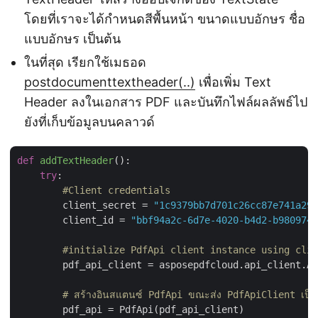
โดยที่เราจะได้กำหนดสีพื้นหน้า ขนาดแบบอักษร ชื่อ
แบบอักษร เป็นต้น
ในที่สุด เรียกใช้เมธอด
postdocumenttextheader(..)
เพื่อเพิ่ม Text
Header ลงในเอกสาร PDF และบันทึกไฟล์ผลลัพธ์ไป
ยังที่เก็บข้อมูลบนคลาวด์
def
addTextHeader
():
try
:

#Client credentials
        client_secret = 
"1c9379bb7d701c26cc87e741a299
        client_id = 
"bbf94a2c-6d7e-4020-b4d2-b9809741
#initialize PdfApi client instance using clie
        pdf_api_client = asposepdfcloud.api_client.Ap
# สร้างอินสแตนซ์ PdfApi ขณะส่ง PdfApiClient เป็นอ
        pdf_api = PdfApi(pdf_api_client)
