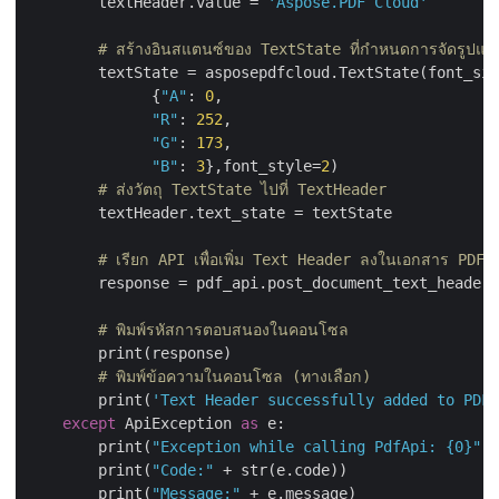
        textHeader.value = 
'Aspose.PDF Cloud'
# สร้างอินสแตนซ์ของ TextState ที่กำหนดการจัดรูปแ
        textState = asposepdfcloud.TextState(font_siz
              {
"A"
: 
0
,

"R"
: 
252
,

"G"
: 
173
,

"B"
: 
3
},font_style=
2
)

# ส่งวัตถุ TextState ไปที่ TextHeader
        textHeader.text_state = textState

# เรียก API เพื่อเพิ่ม Text Header ลงในเอกสาร PDF
        response = pdf_api.post_document_text_header(
# พิมพ์รหัสการตอบสนองในคอนโซล
        print(response)

# พิมพ์ข้อความในคอนโซล (ทางเลือก)
        print(
'Text Header successfully added to PDF 
except
 ApiException 
as
 e:

        print(
"Exception while calling PdfApi: {0}"
.f
        print(
"Code:"
 + str(e.code))

        print(
"Message:"