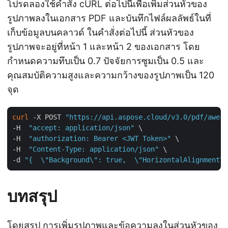
โปรดลองใช้คำสั่ง cURL ต่อไปนี้เพื่อเพิ่มส่วนหัวของ
รูปภาพลงในเอกสาร PDF และบันทึกไฟล์ผลลัพธ์ในที่
เก็บข้อมูลบนคลาวด์ ในคำสั่งต่อไปนี้ ส่วนหัวของ
รูปภาพจะอยู่ที่หน้า 1 และหน้า 2 ของเอกสาร โดย
กำหนดความทึบเป็น 0.7 ปัจจัยการซูมเป็น 0.5 และ
คุณสมบัติความสูงและความกว้างของรูปภาพเป็น 120
จุด
curl
 -X POST 
"https://api.aspose.cloud/v3.0/pdf/aweso
-H  
"accept: application/json"
 \

-H  
"authorization: Bearer <JWT Token>"
 \

-H  
"Content-Type: application/json"
 \

-d 
"{  \"Background\": true,  \"HorizontalAlignment\"
บทสรุป
โดยสรุป การเพิ่มรูปภาพและข้อความลงในส่วนหัวของ