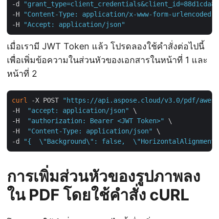
-d 
"grant_type=client_credentials&client_id=88d1cda8-
-H 
"Content-Type: application/x-www-form-urlencoded"
 
-H 
"Accept: application/json"
เมื่อเรามี JWT Token แล้ว โปรดลองใช้คำสั่งต่อไปนี้
เพื่อเพิ่มข้อความในส่วนหัวของเอกสารในหน้าที่ 1 และ
หน้าที่ 2
curl
 -X POST 
"https://api.aspose.cloud/v3.0/pdf/aweso
-H  
"accept: application/json"
 \

-H  
"authorization: Bearer <JWT Token>"
 \

-H  
"Content-Type: application/json"
 \

-d 
"{  \"Background\": false,  \"HorizontalAlignment\
การเพิ่มส่วนหัวของรูปภาพลง
ใน PDF โดยใช้คำสั่ง cURL