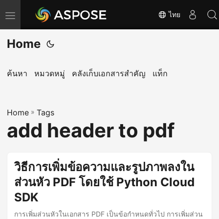
ไทย
T
o
Home
g
g
l
ค้นหา
หมวดหมู่
คลังเก็บเอกสารสำคัญ
แท็ก
e
n
Home
a
»
Tags
add header to pdf
v
i
g
วิธีการเพิ่มข้อความและรูปภาพลงใน
a
ส่วนหัว PDF โดยใช้ Python Cloud
t
i
SDK
o
การเพิ่มส่วนหัวในเอกสาร PDF เป็นข้อกำหนดทั่วไป การเพิ่มส่วน