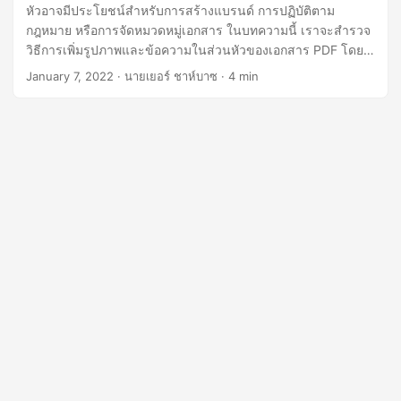
n
หัวอาจมีประโยชน์สำหรับการสร้างแบรนด์ การปฏิบัติตาม
กฎหมาย หรือการจัดหมวดหมู่เอกสาร ในบทความนี้ เราจะสำรวจ
วิธีการเพิ่มรูปภาพและข้อความในส่วนหัวของเอกสาร PDF โดย
ใช้ Python Cloud SDK เราจะครอบคลุมไลบรารีและวิธีการ
January 7, 2022
· นายเยอร์ ชาห์บาซ · 4 min
ต่างๆ ที่สามารถใช้เพื่อทำงานนี้ให้สำเร็จลุล่วงได้ รวมถึงให้คำ
แนะนำทีละขั้นตอนเพื่อช่วยคุณเริ่มต้น ไม่ว่าคุณจะเป็นมือใหม่
หรือผู้พัฒนา Python ที่มีประสบการณ์ บทความนี้จะให้ความรู้
และเครื่องมือที่จำเป็นแก่คุณในการเพิ่มส่วนหัวในเอกสาร PDF
ของคุณ