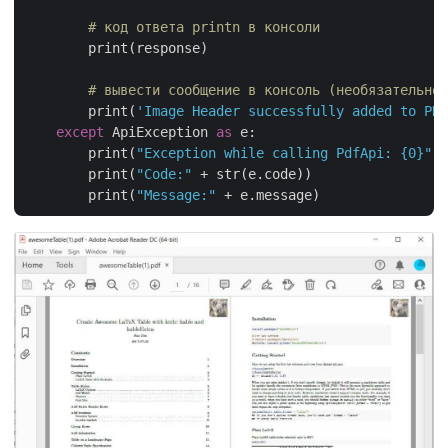
# код ответа printn в консоли
        print(response)

# вывести сообщение в консоль (необязательно)
        print(
'Image Header successfully added to PDF
except
 ApiException 
as
 e:

        print(
"Exception while calling PdfApi: {0}"
.f
        print(
"Code:"
 + str(e.code))

        print(
"Message:"