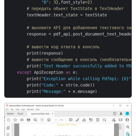
"B"
: 
3
},font_style=
2
)

# передать объект TextState в TextHeader
        textHeader.text_state = textState

# вызовите API для добавления текстового заго
        response = pdf_api.post_document_text_header(
# вывести код ответа в консоль
        print(response)

# вывести сообщение в консоль (необязательно)
        print(
'Text Header successfully added to PDF 
except
 ApiException 
as
 e:

        print(
"Exception while calling PdfApi: {0}"
.f
        print(
"Code:"
 + str(e.code))

        print(
"Message:"