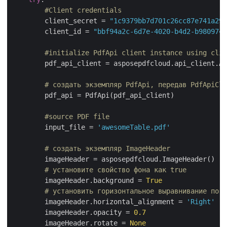
#Client credentials
        client_secret = 
"1c9379bb7d701c26cc87e741a299
        client_id = 
"bbf94a2c-6d7e-4020-b4d2-b9809741
#initialize PdfApi client instance using clie
        pdf_api_client = asposepdfcloud.api_client.Ap
# создать экземпляр PdfApi, передав PdfApiCli
        pdf_api = PdfApi(pdf_api_client)

#source PDF file
        input_file = 
'awesomeTable.pdf'
# создать экземпляр ImageHeader
        imageHeader = asposepdfcloud.ImageHeader()

# установите свойство фона как true
        imageHeader.background = 
True
# установить горизонтальное выравнивание по п
        imageHeader.horizontal_alignment = 
'Right'
        imageHeader.opacity = 
0.7
        imageHeader.rotate = 
None