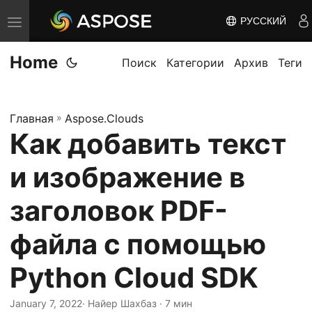
РУССКИЙ
П
е
Home
р
Поиск
Категории
Архив
Теги
е
к
Главная
»
Aspose.Clouds
л
Как добавить текст
ю
ч
и изображение в
и
т
заголовок PDF-
ь
файла с помощью
н
а
Python Cloud SDK
в
и
January 7, 2022
· Найер Шахбаз · 7 мин