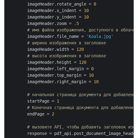
        imageHeader.rotate_angle = 
0
        imageHeader.x_indent = 
10
        imageHeader.y_indent = 
10
        imageHeader.zoom = 
.5
# имя файла изображения, доступного в облачно
        imageHeader.file_name = 
'Koala.jpg'
# ширина изображения в заголовке
        imageHeader.width = 
120
# высота изображения в заголовке
        imageHeader.height = 
120
        imageHeader.left_margin = 
0
        imageHeader.top_margin = 
10
        imageHeader.right_margin = 
10
# начальная страница документа для добавления
        startPage = 
1
# Конечная страница документа для добавления 
        endPage = 
2
# вызовите API, чтобы добавить заголовок изоб
        response = pdf_api.post_document_image_header