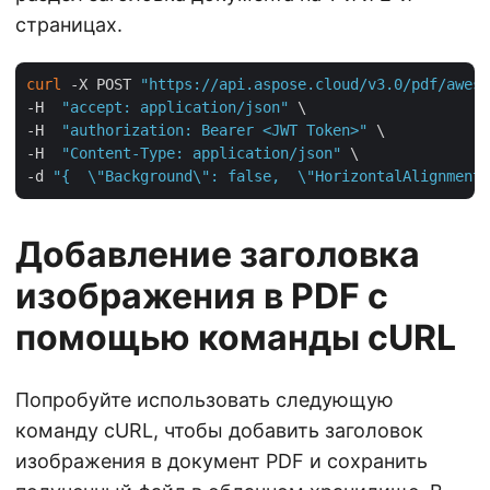
страницах.
curl
 -X POST 
"https://api.aspose.cloud/v3.0/pdf/aweso
-H  
"accept: application/json"
 \

-H  
"authorization: Bearer <JWT Token>"
 \

-H  
"Content-Type: application/json"
 \

-d 
"{  \"Background\": false,  \"HorizontalAlignment\
Добавление заголовка
изображения в PDF с
помощью команды cURL
Попробуйте использовать следующую
команду cURL, чтобы добавить заголовок
изображения в документ PDF и сохранить