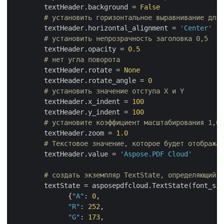
        textHeader.background = 
False
# установить горизонтальное выравнивание для 
        textHeader.horizontal_alignment = 
'Center'
# установить непрозрачность заголовка 0,5
        textHeader.opacity = 
0.5
# нет угла поворота
        textHeader.rotate = 
None
        textHeader.rotate_angle = 
0
# установить значение отступа X и Y
        textHeader.x_indent = 
100
        textHeader.y_indent = 
100
# установите коэффициент масштабирования 1,0
        textHeader.zoom = 
1.0
# Текстовое значение, которое будет отображат
        textHeader.value = 
'Aspose.PDF Cloud'
# создать экземпляр TextState, определяющий ф
        textState = asposepdfcloud.TextState(font_siz
              {
"A"
: 
0
,

"R"
: 
252
,

"G"
: 
173
,
