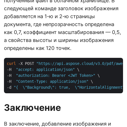
полученный файл в облачном хранилище. В
следующей команде заголовок изображения
добавляется на 1-ю и 2-ю страницы
документа, где непрозрачность определена
как 0,7, коэффициент масштабирования — 0,5,
а свойства высоты и ширины изображения
определены как 120 точек.
curl
 -X POST 
"https://api.aspose.cloud/v3.0/pdf/aweso
-H  
"accept: application/json"
 \

-H  
"authorization: Bearer <JWT Token>"
 \

-H  
"Content-Type: application/json"
 \

-d 
"{  \"Background\": true,  \"HorizontalAlignment\"
Заключение
В заключение, добавление изображения и