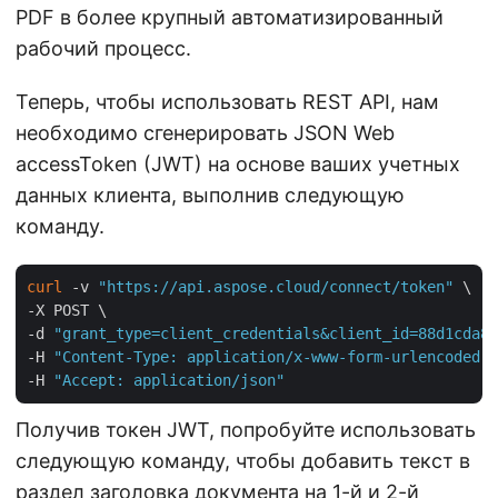
PDF в более крупный автоматизированный
рабочий процесс.
Теперь, чтобы использовать REST API, нам
необходимо сгенерировать JSON Web
accessToken (JWT) на основе ваших учетных
данных клиента, выполнив следующую
команду.
curl
 -v 
"https://api.aspose.cloud/connect/token"
 \

-X POST \

-d 
"grant_type=client_credentials&client_id=88d1cda8-
-H 
"Content-Type: application/x-www-form-urlencoded"
 
-H 
"Accept: application/json"
Получив токен JWT, попробуйте использовать
следующую команду, чтобы добавить текст в
раздел заголовка документа на 1-й и 2-й