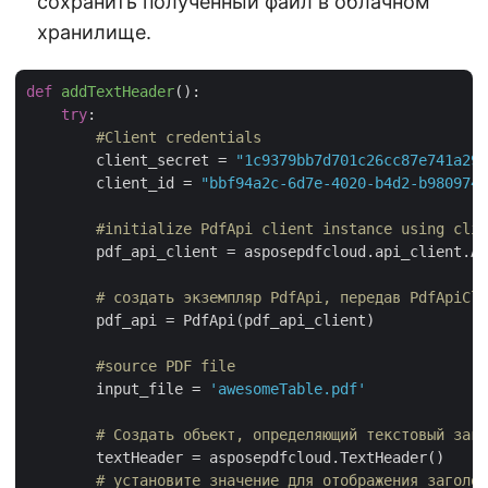
сохранить полученный файл в облачном
хранилище.
def
addTextHeader
():
try
:

#Client credentials
        client_secret = 
"1c9379bb7d701c26cc87e741a299
        client_id = 
"bbf94a2c-6d7e-4020-b4d2-b9809741
#initialize PdfApi client instance using clie
        pdf_api_client = asposepdfcloud.api_client.Ap
# создать экземпляр PdfApi, передав PdfApiCli
        pdf_api = PdfApi(pdf_api_client)

#source PDF file
        input_file = 
'awesomeTable.pdf'
# Создать объект, определяющий текстовый заго
        textHeader = asposepdfcloud.TextHeader()

# установите значение для отображения заголов