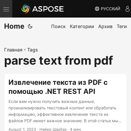
РУССКИЙ
П
е
Home
р
Поиск
Категории
Архив
Теги
е
к
Главная
»
Tags
л
parse text from pdf
ю
ч
и
Извлечение текста из PDF с
т
помощью .NET REST API
ь
н
Если вам нужно получить важные данные,
а
проанализировать текстовый контент или обработать
информацию, эффективное извлечение текста из
в
файлов PDF имеет важное значение. В этой статье мы
и
исследуем простой процесс извлечения текста из PDF-
August 1, 2023
· Найер Шахбаз · 4 мин