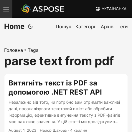
УКРАЇНСЬКА
T
o
Home
g
Пошук
Категорії
Архів
Теги
g
l
Головна
»
Tags
e
parse text from pdf
n
a
v
Витягніть текст із PDF за
i
допомогою .NET REST API
g
a
Незалежно від того, чи потрібно вам отримати важливі
t
дані, проаналізувати текстовий вміст або обробити
інформацію, ефективне вилучення тексту з PDF-файлів
i
має важливе значення. У цій статті ми досліджуємо
o
безпроблемний процес вилучення тексту з PDF-файлів
August 1, 2023
· Найєр Шахбаз · 4 хвилин