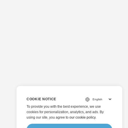
COOKIE NOTICE
To provide you with the best experience, we use
cookies for personalization, analytics, and ads. By
using our site, you agree to
our cookie policy
.