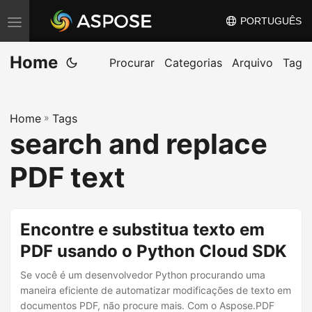
PORTUGUÊS
A
l
Home
t
Procurar
Categorias
Arquivo
Tag
e
r
Home
»
Tags
n
search and replace
a
r
PDF text
n
a
v
Encontre e substitua texto em
e
PDF usando o Python Cloud SDK
g
Se você é um desenvolvedor Python procurando uma
a
maneira eficiente de automatizar modificações de texto em
ç
documentos PDF, não procure mais. Com o Aspose.PDF